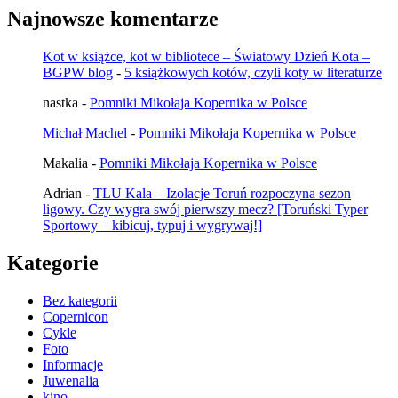
Najnowsze komentarze
Kot w książce, kot w bibliotece – Światowy Dzień Kota –
BGPW blog
-
5 książkowych kotów, czyli koty w literaturze
nastka
-
Pomniki Mikołaja Kopernika w Polsce
Michał Machel
-
Pomniki Mikołaja Kopernika w Polsce
Makalia
-
Pomniki Mikołaja Kopernika w Polsce
Adrian
-
TLU Kala – Izolacje Toruń rozpoczyna sezon
ligowy. Czy wygra swój pierwszy mecz? [Toruński Typer
Sportowy – kibicuj, typuj i wygrywaj!]
Kategorie
Bez kategorii
Copernicon
Cykle
Foto
Informacje
Juwenalia
kino