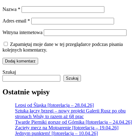
Nazwa
*
Adres email
*
Witryna internetowa
Zapamiętaj moje dane w tej przeglądarce podczas pisania
kolejnych komentarzy.
Szukaj
Szukaj
Ostatnie wpisy
Lepsi od Śląska [fotorelacja – 28.04.26]
Sztuka łączy brzegi – nowy projekt Galerii Rusz po obu
stronach Wisły to razem aż 68 prac
Twarde Pierniki gorsze od Górnika [fotorelacja – 24.04.26]
Zacięty mecz na Motoarenie [fotorelacja – 19.04.26]
Jednym punktem! [fotorelacja – 10.04.26]