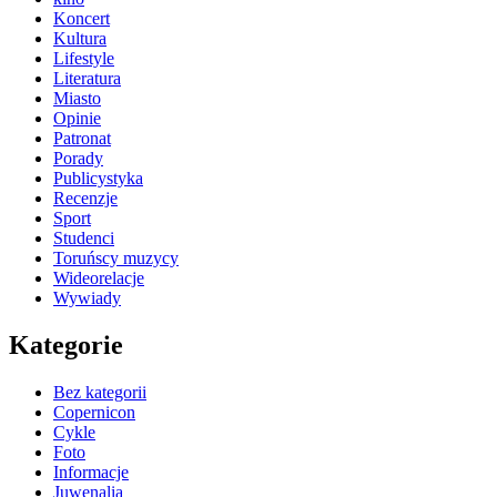
Koncert
Kultura
Lifestyle
Literatura
Miasto
Opinie
Patronat
Porady
Publicystyka
Recenzje
Sport
Studenci
Toruńscy muzycy
Wideorelacje
Wywiady
Kategorie
Bez kategorii
Copernicon
Cykle
Foto
Informacje
Juwenalia