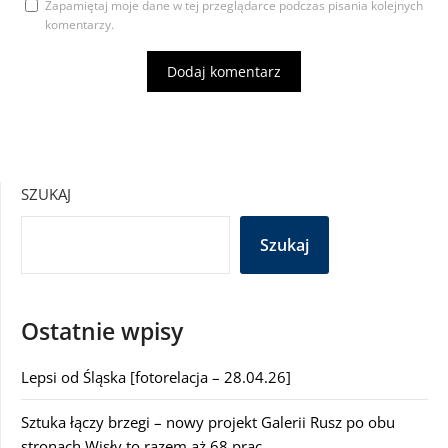
Zapamiętaj moje dane w tej przeglądarce podczas pisania kolejnych
komentarzy.
SZUKAJ
Szukaj
Ostatnie wpisy
Lepsi od Śląska [fotorelacja – 28.04.26]
Sztuka łączy brzegi – nowy projekt Galerii Rusz po obu
stronach Wisły to razem aż 68 prac