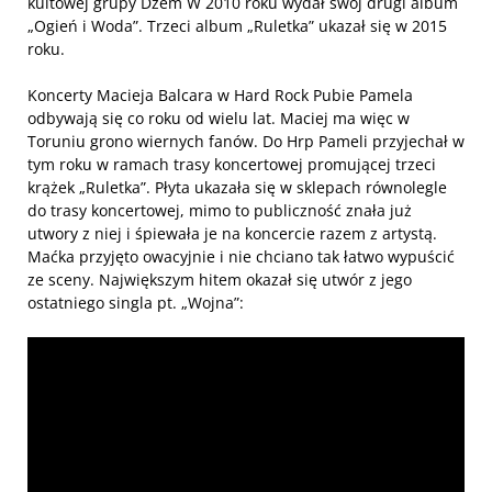
kultowej grupy Dżem W 2010 roku wydał swój drugi album
„Ogień i Woda”. Trzeci album „Ruletka” ukazał się w 2015
roku.
Koncerty Macieja Balcara w Hard Rock Pubie Pamela
odbywają się co roku od wielu lat. Maciej ma więc w
Toruniu grono wiernych fanów. Do Hrp Pameli przyjechał w
tym roku w ramach trasy koncertowej promującej trzeci
krążek „Ruletka”. Płyta ukazała się w sklepach równolegle
do trasy koncertowej, mimo to publiczność znała już
utwory z niej i śpiewała je na koncercie razem z artystą.
Maćka przyjęto owacyjnie i nie chciano tak łatwo wypuścić
ze sceny. Największym hitem okazał się utwór z jego
ostatniego singla pt. „Wojna”: