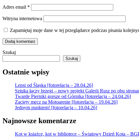
Adres email
*
Witryna internetowa
Zapamiętaj moje dane w tej przeglądarce podczas pisania kolejny
Szukaj
Szukaj
Ostatnie wpisy
Lepsi od Śląska [fotorelacja – 28.04.26]
Sztuka łączy brzegi – nowy projekt Galerii Rusz po obu strona
Twarde Pierniki gorsze od Górnika [fotorelacja – 24.04.26]
Zacięty mecz na Motoarenie [fotorelacja – 19.04.26]
Jednym punktem! [fotorelacja – 10.04.26]
Najnowsze komentarze
Kot w książce, kot w bibliotece – Światowy Dzień Kota – B