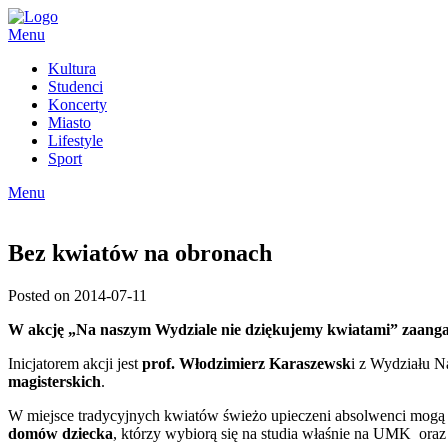
Skip
to
Menu
content
Kultura
Studenci
Koncerty
Miasto
Lifestyle
Sport
Menu
Bez kwiatów na obronach
Posted on 2014-07-11
W akcję „Na naszym Wydziale nie dziękujemy kwiatami” zaanga
Inicjatorem akcji jest
prof. Włodzimierz Karaszewsk
i z Wydziału 
magisterskich
.
W miejsce tradycyjnych kwiatów świeżo upieczeni absolwenci mogą pr
domów dziecka
, którzy wybiorą się na studia właśnie na UMK ora