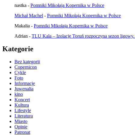
nastka
-
Pomniki Mikołaja Kopernika w Polsce
Michał Machel
-
Pomniki Mikołaja Kopernika w Polsce
Makalia
-
Pomniki Mikołaja Kopernika w Polsce
Adrian
-
TLU Kala – Izolacje Toruń rozpoczyna sezon ligowy.
Kategorie
Bez kategorii
Copernicon
Cykle
Foto
Informacje
Juwenalia
kino
Koncert
Kultura
Lifestyle
Literatura
Miasto
Opinie
Patronat