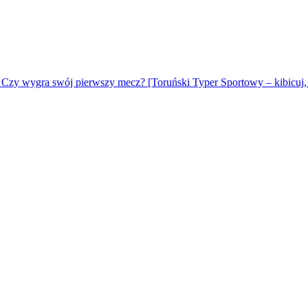
 Czy wygra swój pierwszy mecz? [Toruński Typer Sportowy – kibicuj, 