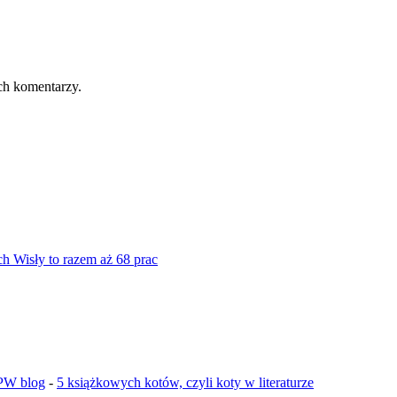
ch komentarzy.
ch Wisły to razem aż 68 prac
GPW blog
-
5 książkowych kotów, czyli koty w literaturze