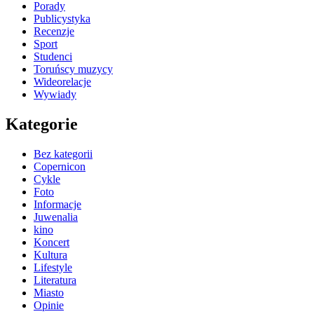
Porady
Publicystyka
Recenzje
Sport
Studenci
Toruńscy muzycy
Wideorelacje
Wywiady
Kategorie
Bez kategorii
Copernicon
Cykle
Foto
Informacje
Juwenalia
kino
Koncert
Kultura
Lifestyle
Literatura
Miasto
Opinie