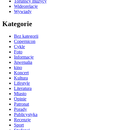
Toruńscy muzycy
Wideorelacje
Wywiady
Kategorie
Bez kategorii
Copernicon
Cykle
Foto
Informacje
Juwenalia
kino
Koncert
Kultura
Lifestyle
Literatura
Miasto
Opinie
Patronat
Porady
Publicystyka
Recenzje
Sport