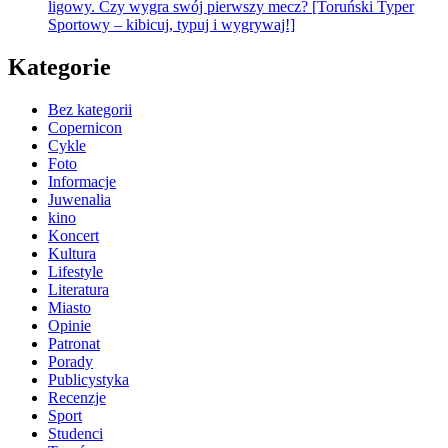
ligowy. Czy wygra swój pierwszy mecz? [Toruński Typer
Sportowy – kibicuj, typuj i wygrywaj!]
Kategorie
Bez kategorii
Copernicon
Cykle
Foto
Informacje
Juwenalia
kino
Koncert
Kultura
Lifestyle
Literatura
Miasto
Opinie
Patronat
Porady
Publicystyka
Recenzje
Sport
Studenci