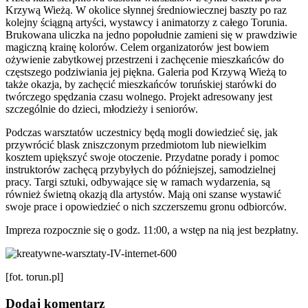
Krzywą Wieżą. W okolice słynnej średniowiecznej baszty po raz
kolejny ściągną artyści, wystawcy i animatorzy z całego Torunia.
Brukowana uliczka na jedno popołudnie zamieni się w prawdziwie
magiczną krainę kolorów. Celem organizatorów jest bowiem
ożywienie zabytkowej przestrzeni i zachęcenie mieszkańców do
częstszego podziwiania jej piękna. Galeria pod Krzywą Wieżą to
także okazja, by zachęcić mieszkańców toruńskiej starówki do
twórczego spędzania czasu wolnego. Projekt adresowany jest
szczególnie do dzieci, młodzieży i seniorów.
Podczas warsztatów uczestnicy będą mogli dowiedzieć się, jak
przywrócić blask zniszczonym przedmiotom lub niewielkim
kosztem upiększyć swoje otoczenie. Przydatne porady i pomoc
instruktorów zachęcą przybyłych do późniejszej, samodzielnej
pracy. Targi sztuki, odbywające się w ramach wydarzenia, są
również świetną okazją dla artystów. Mają oni szanse wystawić
swoje prace i opowiedzieć o nich szczerszemu gronu odbiorców.
Impreza rozpocznie się o godz. 11:00, a wstęp na nią jest bezpłatny.
[fot. torun.pl]
Dodaj komentarz