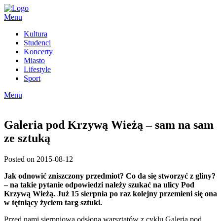
Skip
to
Menu
content
Kultura
Studenci
Koncerty
Miasto
Lifestyle
Sport
Menu
Galeria pod Krzywą Wieżą – sam na sam
ze sztuką
Posted on 2015-08-12
Jak odnowić zniszczony przedmiot? Co da się stworzyć z gliny?
– na takie pytanie odpowiedzi należy szukać na ulicy Pod
Krzywą Wieżą. Już
15 sierpnia po raz kolejny przemieni się
ona
w
tętniący życiem targ sztuki.
Przed nami sierpniowa odsłona warsztatów z cyklu Galeria pod