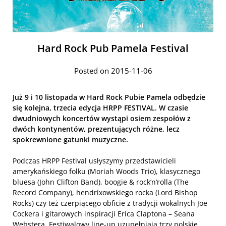
Hard Rock Pub Pamela Festival
Posted on 2015-11-06
Już 9 i 10 listopada w Hard Rock Pubie Pamela odbędzie
się kolejna, trzecia edycja HRPP FESTIVAL. W czasie
dwudniowych koncertów wystąpi osiem zespołów z
dwóch kontynentów, prezentujących różne, lecz
spokrewnione gatunki muzyczne.
Podczas HRPP Festival usłyszymy przedstawicieli
amerykańskiego folku (Moriah Woods Trio), klasycznego
bluesa (John Clifton Band), boogie & rock’n’rolla (The
Record Company), hendrixowskiego rocka (Lord Bishop
Rocks) czy też czerpiącego obficie z tradycji wokalnych Joe
Cockera i gitarowych inspiracji Erica Claptona – Seana
Webstera. Festiwalowy line-up uzupełniają trzy polskie