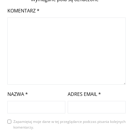
KOMENTARZ
*
NAZWA
*
ADRES EMAIL
*
Zapamiętaj moje dane w tej przeglądarce podczas pisania kolejnych
komentarzy.