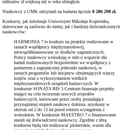
milionów zł większą niż w roku ubiegłym.
Naukowcy z UMK otrzymali na badania łącznie
8 286 298 zł.
Konkursy, jak informuje Uniwersytet Mikołaja Kopernika,
skierowane są zarówno do mniej, jak i bardziej doświadczonych
naukowców:
HARMONIA 7 to konkurs na projekty realizowane w
ramach współpracy międzynarodowej,
niewspółfinansowane ze środków zagranicznych.
Polscy naukowcy wnioskują w nim o wsparcie dla
badań realizowanych bezpośrednio we współpracy z
partnerem z zagranicznej jednostki naukowej, w
ramach programów lub inicjatyw obejmujących więcej
krajów oraz z wykorzystaniem wielkich
międzynarodowych urządzeń badawczych. W
konkursie SONATA BIS 5 Centrum finansuje projekty
mające na celu tworzenie nowych zespołów
badawczych, kierowane przez osoby posiadające
przynajmniej stopień naukowy doktora, uzyskany w
okresie od 2 do 12 lat przed rokiem wystąpienia z
wnioskiem. W konkursie MAESTRO 7 o finansowanie
starali się doświadczeni naukowcy. Zgodnie z ideą
konkursu będą oni realizować pionierskie, ważne dla