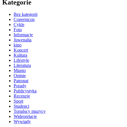
Kategorie
Bez kategorii
Copernicon
Cykle
Foto
Informacje
Juwenalia
kino
Koncert
Kultura
Lifestyle
Literatura
Miasto
Opinie
Patronat
Porady
Publicystyka
Recenzje
Sport
Studenci
Toruńscy muzycy
Wideorelacje
Wywiady