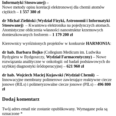
Informatyki Stosowanej) –
Nowe metody opisu korelacji elektronowej dla chemii atomów
ciężkich –
1 557 380 zł
dr Michał Zieliński
(
Wydział Fizyki, Astronomii i Informatyki
Stosowanej)
– Kwantowa elektronika na pojedynczych atomach.
Atomistyczne obliczenia własności nanostruktur krzemowych
domieszkowanych fosforem –
1 179 200 zł
Kierownicy wyróżnionych projektów w konkursie
HARMONIA
:
dr hab. Barbara Bojko
(Collegium Medicum im. Ludwika
Rydygiera w Bydgoszczy,
Wydział Farmaceutyczny)
– Nowe
rozwiązania analityczne w onkologii: od badań podstawowych do
szybkiej diagnostyki śródoperacyjnej –
621 960 zł
dr hab. Wojciech Maciej Kujawski
(
Wydział Chemii)
–
Innowacyjne membrany polimerowe zawierające reaktywne ciecze
jonowe (RILs) i polimeryzowalne ciecze jonowe (PILs) –
496 800
zł
Dodaj komentarz
Twój adres email nie zostanie opublikowany.
Wymagane pola są
oznaczone
*