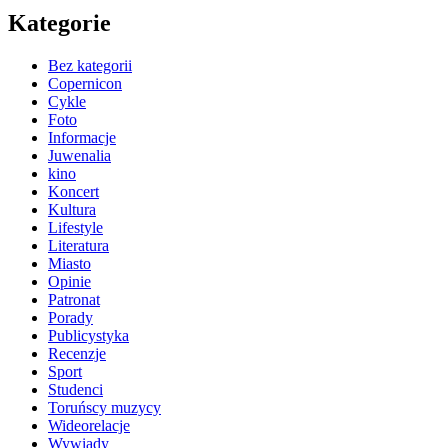
Kategorie
Bez kategorii
Copernicon
Cykle
Foto
Informacje
Juwenalia
kino
Koncert
Kultura
Lifestyle
Literatura
Miasto
Opinie
Patronat
Porady
Publicystyka
Recenzje
Sport
Studenci
Toruńscy muzycy
Wideorelacje
Wywiady