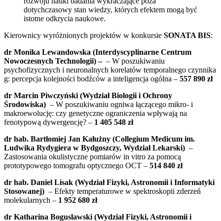
rozwoju nauki badania wykraczające poza
dotychczasowy stan wiedzy, których efektem mogą być
istotne odkrycia naukowe.
Kierownicy wyróżnionych projektów w konkursie
SONATA BIS
:
dr Monika Lewandowska (Interdyscyplinarne Centrum
Nowoczesnych Technologii) –
– W poszukiwaniu
psychofizycznych i neuronalnych korelatów temporalnego czynnika
g: percepcja kolejności bodźców a inteligencja ogólna –
557 890 zł
dr Marcin Piwczyński (Wydział Biologii i Ochrony
Środowiska)
– W poszukiwaniu ogniwa łączącego mikro- i
makroewolucję: czy genetyczne ograniczenia wpływają na
fenotypową dywergencję? –
1 405 548
zł
dr hab. Bartłomiej Jan Kałużny (Collegium Medicum im.
Ludwika Rydygiera w Bydgoszczy, Wydział Lekarski)
–
Zastosowania okulistyczne pomiarów in vitro za pomocą
prototypowego tomografu optycznego OCT –
514 840 zł
dr hab. Daniel Lisak (Wydział Fizyki, Astronomii i Informatyki
Stosowanej)
– Efekty temperaturowe w spektroskopii zderzeń
molekularnych –
1 952 680 zł
dr Katharina Boguslawski (Wydział Fizyki, Astronomii i