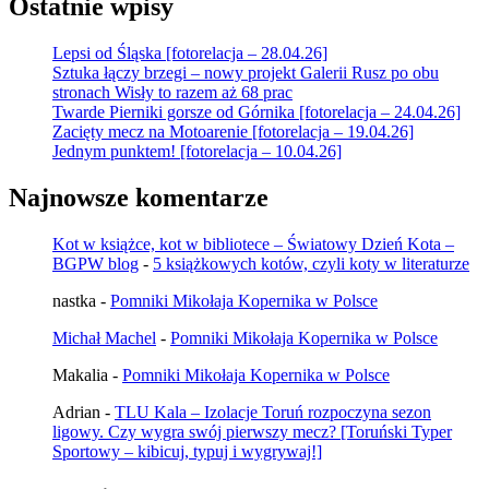
Ostatnie wpisy
Lepsi od Śląska [fotorelacja – 28.04.26]
Sztuka łączy brzegi – nowy projekt Galerii Rusz po obu
stronach Wisły to razem aż 68 prac
Twarde Pierniki gorsze od Górnika [fotorelacja – 24.04.26]
Zacięty mecz na Motoarenie [fotorelacja – 19.04.26]
Jednym punktem! [fotorelacja – 10.04.26]
Najnowsze komentarze
Kot w książce, kot w bibliotece – Światowy Dzień Kota –
BGPW blog
-
5 książkowych kotów, czyli koty w literaturze
nastka
-
Pomniki Mikołaja Kopernika w Polsce
Michał Machel
-
Pomniki Mikołaja Kopernika w Polsce
Makalia
-
Pomniki Mikołaja Kopernika w Polsce
Adrian
-
TLU Kala – Izolacje Toruń rozpoczyna sezon
ligowy. Czy wygra swój pierwszy mecz? [Toruński Typer
Sportowy – kibicuj, typuj i wygrywaj!]