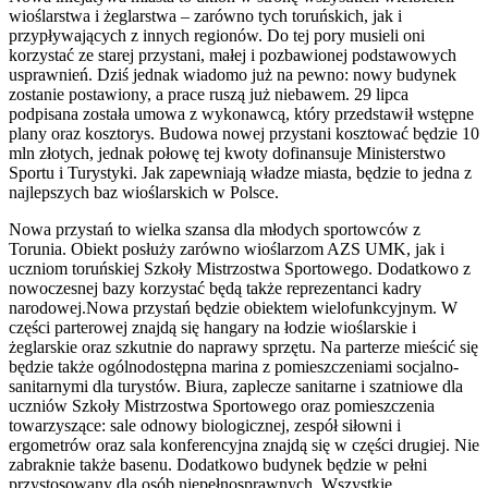
wioślarstwa i żeglarstwa – zarówno tych toruńskich, jak i
przypływających z innych regionów. Do tej pory musieli oni
korzystać ze starej przystani, małej i pozbawionej podstawowych
usprawnień. Dziś jednak wiadomo już na pewno: nowy budynek
zostanie postawiony, a prace ruszą już niebawem. 29 lipca
podpisana została umowa z wykonawcą, który przedstawił wstępne
plany oraz kosztorys. Budowa nowej przystani kosztować będzie 10
mln złotych, jednak połowę tej kwoty dofinansuje Ministerstwo
Sportu i Turystyki. Jak zapewniają władze miasta, będzie to jedna z
najlepszych baz wioślarskich w Polsce.
Nowa przystań to wielka szansa dla młodych sportowców z
Torunia. Obiekt posłuży zarówno wioślarzom AZS UMK, jak i
uczniom toruńskiej Szkoły Mistrzostwa Sportowego. Dodatkowo z
nowoczesnej bazy korzystać będą także reprezentanci kadry
narodowej.Nowa przystań będzie obiektem wielofunkcyjnym. W
części parterowej znajdą się hangary na łodzie wioślarskie i
żeglarskie oraz szkutnie do naprawy sprzętu. Na parterze mieścić się
będzie także ogólnodostępna marina z pomieszczeniami socjalno-
sanitarnymi dla turystów. Biura, zaplecze sanitarne i szatniowe dla
uczniów Szkoły Mistrzostwa Sportowego oraz pomieszczenia
towarzyszące: sale odnowy biologicznej, zespół siłowni i
ergometrów oraz sala konferencyjna znajdą się w części drugiej. Nie
zabraknie także basenu. Dodatkowo budynek będzie w pełni
przystosowany dla osób niepełnosprawnych. Wszystkie