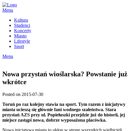
Skip
to
Menu
content
Kultura
Studenci
Koncerty
Miasto
Lifestyle
Sport
Menu
Nowa przystań wioślarska? Powstanie już
wkrótce
Posted on 2015-07-30
Toruń po raz kolejny stawia na sport. Tym razem z inicjatywy
miasta ucieszą się głównie fani wodnego szaleństwa. Stara
przystań AZS przy ul. Popiełuszki przejdzie już do historii, jej
miejsce zastąpi nowa, dobrze wyposażona placówka.
Nowa inicjatywa miasta to ukłon w stronę wszystkich wielbicieli