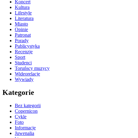
Koncert
Kultura
Lifestyle
Literatura
Miasto
Opinie
Patronat
Porady
Publicystyka
Recenzje
Sport
Studenci
Toruńscy muzycy
Wideorelacje
Wywiady
Kategorie
Bez kategorii
Copernicon
Cykle
Foto
Informacje
Juwenalia