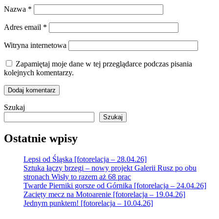
Nazwa
*
Adres email
*
Witryna internetowa
Zapamiętaj moje dane w tej przeglądarce podczas pisania
kolejnych komentarzy.
Szukaj
Szukaj
Ostatnie wpisy
Lepsi od Śląska [fotorelacja – 28.04.26]
Sztuka łączy brzegi – nowy projekt Galerii Rusz po obu
stronach Wisły to razem aż 68 prac
Twarde Pierniki gorsze od Górnika [fotorelacja – 24.04.26]
Zacięty mecz na Motoarenie [fotorelacja – 19.04.26]
Jednym punktem! [fotorelacja – 10.04.26]