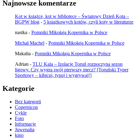
Najnowsze komentarze
Kot w książce, kot w bibliotece – Światowy Dzień Kota –
BGPW blog
-
5 książkowych kotów, czyli koty w literaturze
nastka
-
Pomniki Mikołaja Kopernika w Polsce
Michał Machel
-
Pomniki Mikołaja Kopernika w Polsce
Makalia
-
Pomniki Mikołaja Kopernika w Polsce
Adrian
-
TLU Kala – Izolacje Toruń rozpoczyna sezon
ligowy. Czy wygra swój pierwszy mecz? [Toruński Typer
Sportowy – kibicuj, typuj i wygrywaj!]
Kategorie
Bez kategorii
Copernicon
Cykle
Foto
Informacje
Juwenalia
kino