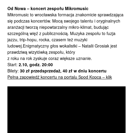
Od Nowa – koncert zespołu Mikromusic
Mikromusic to wrocławska formacja znakomicie sprawdzająca
się podczas koncertów. Mocą swojego talentu i oryginalnych
aranżacji tworzą niepowtarzalny mikro-klimat, budując
szczególną więź z publicznością. Muzyka zespołu to fuzja
jazzu, trip-hopu, rocka, czasem też muzyki
ludowej.Enigmatyczny głos wokalistki – Natalii Grosiak jest
prawdziwą wizytówką zespołu, który
z roku na rok zyskuje coraz większe uznanie.
Start:
2.10,
godz. 20:00
Bilety:
30 zł przedsprzedaż, 40 zł w dniu koncertu
Pełna zapowiedź koncertu na portalu Spod Kopca – klik