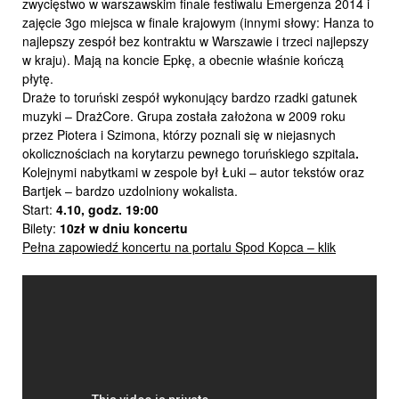
zwycięstwo w warszawskim finale festiwalu Emergenza 2014 i
zajęcie 3go miejsca w finale krajowym (innymi słowy: Hanza to
najlepszy zespół bez kontraktu w Warszawie i trzeci najlepszy
w kraju). Mają na koncie Epkę, a obecnie właśnie kończą
płytę.
Draże to toruński zespół wykonujący bardzo rzadki gatunek
muzyki – DrażCore. Grupa została założona w 2009 roku
przez Piotera i Szimona, którzy poznali się w niejasnych
okolicznościach na korytarzu pewnego toruńskiego szpitala
.
Kolejnymi nabytkami w zespole był
Łuki – autor tekstów oraz
Bartjek – bardzo uzdolniony wokalista.
Start:
4.10, godz. 19:00
Bilety:
10zł w dniu koncertu
Pełna zapowiedź koncertu na portalu Spod Kopca – klik