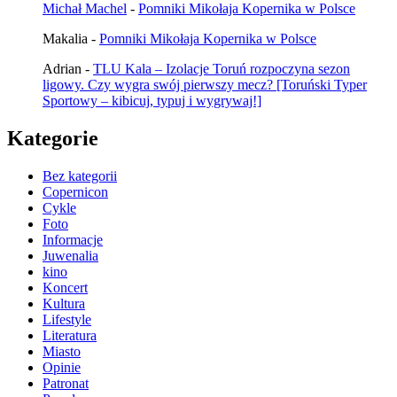
Michał Machel
-
Pomniki Mikołaja Kopernika w Polsce
Makalia
-
Pomniki Mikołaja Kopernika w Polsce
Adrian
-
TLU Kala – Izolacje Toruń rozpoczyna sezon
ligowy. Czy wygra swój pierwszy mecz? [Toruński Typer
Sportowy – kibicuj, typuj i wygrywaj!]
Kategorie
Bez kategorii
Copernicon
Cykle
Foto
Informacje
Juwenalia
kino
Koncert
Kultura
Lifestyle
Literatura
Miasto
Opinie
Patronat