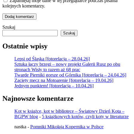
Zapamiętaj moje dane w tej przeglądarce podczas pisania
kolejnych komentarzy.
Szukaj
Szukaj
Ostatnie wpisy
Lepsi od Śląska [fotorelacja – 28.04.26]
Sztuka łączy brzegi – nowy projekt Galerii Rusz po obu
stronach Wisły to razem aż 68 prac
Twarde Pierniki gorsze od Górnika [fotorelacja – 24.04.26]
Zacięty mecz na Motoarenie [fotorelacja – 19.04.26]
Jednym punktem! [fotorelacja – 10.04.26]
Najnowsze komentarze
Kot w książce, kot w bibliotece – Światowy Dzień Kota –
BGPW blog
-
5 książkowych kotów, czyli koty w literaturze
nastka
-
Pomniki Mikołaja Kopernika w Polsce