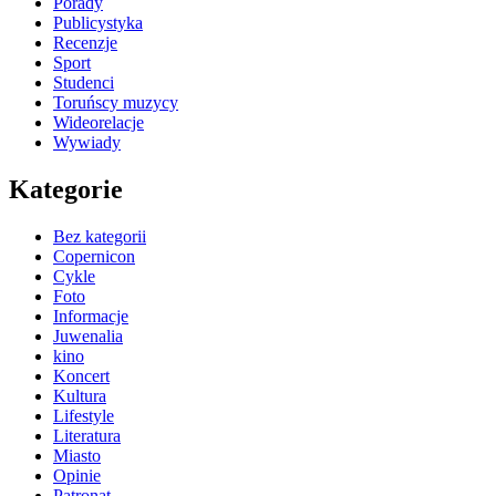
Porady
Publicystyka
Recenzje
Sport
Studenci
Toruńscy muzycy
Wideorelacje
Wywiady
Kategorie
Bez kategorii
Copernicon
Cykle
Foto
Informacje
Juwenalia
kino
Koncert
Kultura
Lifestyle
Literatura
Miasto
Opinie
Patronat