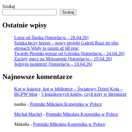
Szukaj
Szukaj
Ostatnie wpisy
Lepsi od Śląska [fotorelacja – 28.04.26]
Sztuka łączy brzegi – nowy projekt Galerii Rusz po obu
stronach Wisły to razem aż 68 prac
Twarde Pierniki gorsze od Górnika [fotorelacja – 24.04.26]
Zacięty mecz na Motoarenie [fotorelacja – 19.04.26]
Jednym punktem! [fotorelacja – 10.04.26]
Najnowsze komentarze
Kot w książce, kot w bibliotece – Światowy Dzień Kota –
BGPW blog
-
5 książkowych kotów, czyli koty w literaturze
nastka
-
Pomniki Mikołaja Kopernika w Polsce
Michał Machel
-
Pomniki Mikołaja Kopernika w Polsce
Makalia
-
Pomniki Mikołaja Kopernika w Polsce