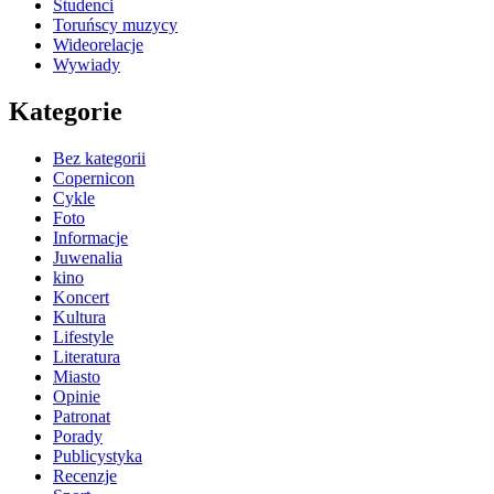
Studenci
Toruńscy muzycy
Wideorelacje
Wywiady
Kategorie
Bez kategorii
Copernicon
Cykle
Foto
Informacje
Juwenalia
kino
Koncert
Kultura
Lifestyle
Literatura
Miasto
Opinie
Patronat
Porady
Publicystyka
Recenzje