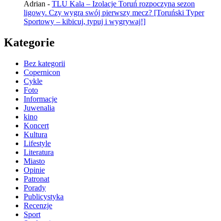
Adrian
-
TLU Kala – Izolacje Toruń rozpoczyna sezon
ligowy. Czy wygra swój pierwszy mecz? [Toruński Typer
Sportowy – kibicuj, typuj i wygrywaj!]
Kategorie
Bez kategorii
Copernicon
Cykle
Foto
Informacje
Juwenalia
kino
Koncert
Kultura
Lifestyle
Literatura
Miasto
Opinie
Patronat
Porady
Publicystyka
Recenzje
Sport