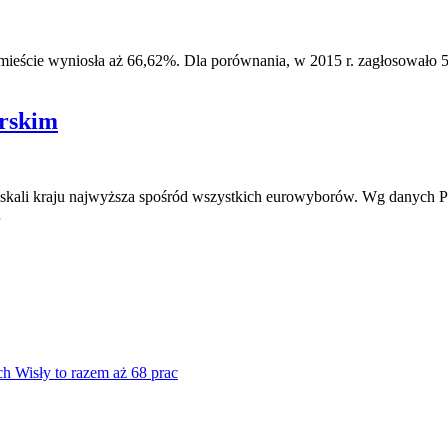
ieście wyniosła aż 66,62%. Dla porównania, w 2015 r. zagłosowało 
orskim
w skali kraju najwyższa spośród wszystkich eurowyborów. Wg danyc
…
ch Wisły to razem aż 68 prac