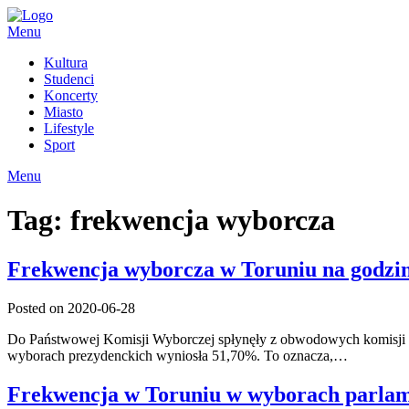
Skip
to
Menu
content
Kultura
Studenci
Koncerty
Miasto
Lifestyle
Sport
Menu
Tag:
frekwencja wyborcza
Frekwencja wyborcza w Toruniu na godzin
Posted on 2020-06-28
Do Państwowej Komisji Wyborczej spłynęły z obwodowych komisji w
wyborach prezydenckich wyniosła 51,70%. To oznacza,…
Frekwencja w Toruniu w wyborach parla