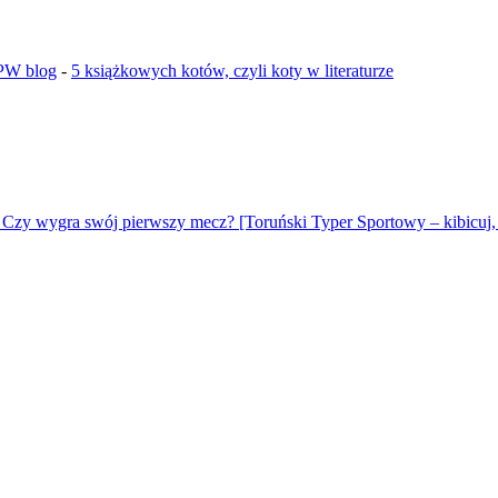
GPW blog
-
5 książkowych kotów, czyli koty w literaturze
 Czy wygra swój pierwszy mecz? [Toruński Typer Sportowy – kibicuj, 