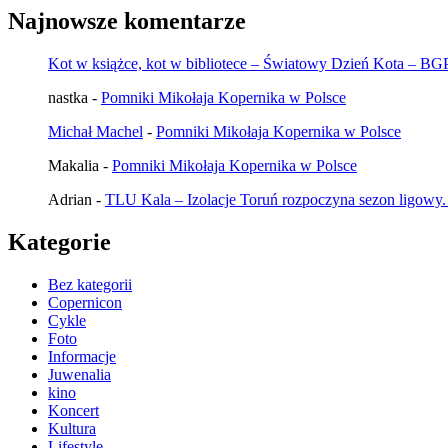
Najnowsze komentarze
Kot w książce, kot w bibliotece – Światowy Dzień Kota – B
nastka
-
Pomniki Mikołaja Kopernika w Polsce
Michał Machel
-
Pomniki Mikołaja Kopernika w Polsce
Makalia
-
Pomniki Mikołaja Kopernika w Polsce
Adrian
-
TLU Kala – Izolacje Toruń rozpoczyna sezon ligowy.
Kategorie
Bez kategorii
Copernicon
Cykle
Foto
Informacje
Juwenalia
kino
Koncert
Kultura
Lifestyle