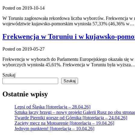
Posted on 2019-10-14
W Toruniu zagłosowała rekordowa liczba wyborców. Frekwencja w m
województwie kujawsko-pomorskim wyniosła 57,33% (46,36% w…
Frekwencja w Toruniu i w kujawsko-pom
Posted on 2019-05-27
Frekwencja w wyborach do Parlamentu Europejskiego okazała się 
wyborczych wyniosła 45,61%. Frekwencja w Toruniu była wyższa
Szukaj
Szukaj
Ostatnie wpisy
Lepsi od Śląska [fotorelacja – 28.04.26]
Sztuka łączy brzegi – nowy projekt Galerii Rusz po obu strona
Twarde Pierniki gorsze od Górnika [fotorelacja – 24.04.26]
Zacięty mecz na Motoarenie [fotorelacja – 19.04.26]
Jednym punktem! [fotorelacja – 10.04.26]