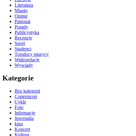
Literatura
Miasto
Opinie
Patronat
Porady
Publicystyka
Recenzje
Sport
Studenci
Toruńscy muzycy
Wideorelacje
Wywiady
Kategorie
Bez kategorii
Copernicon
Cykle
Foto
Informacje
Juwenalia
kino
Koncert
Kultura