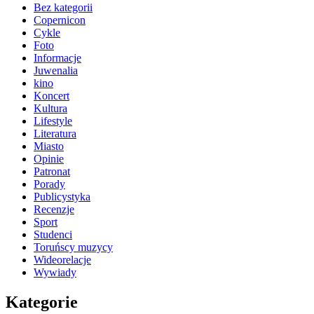
Bez kategorii
Copernicon
Cykle
Foto
Informacje
Juwenalia
kino
Koncert
Kultura
Lifestyle
Literatura
Miasto
Opinie
Patronat
Porady
Publicystyka
Recenzje
Sport
Studenci
Toruńscy muzycy
Wideorelacje
Wywiady
Kategorie