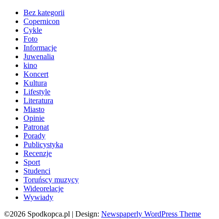
Bez kategorii
Copernicon
Cykle
Foto
Informacje
Juwenalia
kino
Koncert
Kultura
Lifestyle
Literatura
Miasto
Opinie
Patronat
Porady
Publicystyka
Recenzje
Sport
Studenci
Toruńscy muzycy
Wideorelacje
Wywiady
©2026 Spodkopca.pl
| Design:
Newspaperly WordPress Theme