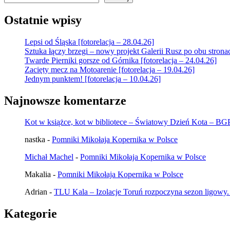
Ostatnie wpisy
Lepsi od Śląska [fotorelacja – 28.04.26]
Sztuka łączy brzegi – nowy projekt Galerii Rusz po obu strona
Twarde Pierniki gorsze od Górnika [fotorelacja – 24.04.26]
Zacięty mecz na Motoarenie [fotorelacja – 19.04.26]
Jednym punktem! [fotorelacja – 10.04.26]
Najnowsze komentarze
Kot w książce, kot w bibliotece – Światowy Dzień Kota – B
nastka
-
Pomniki Mikołaja Kopernika w Polsce
Michał Machel
-
Pomniki Mikołaja Kopernika w Polsce
Makalia
-
Pomniki Mikołaja Kopernika w Polsce
Adrian
-
TLU Kala – Izolacje Toruń rozpoczyna sezon ligowy.
Kategorie