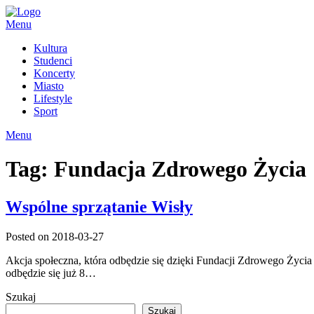
Skip
to
Menu
content
Kultura
Studenci
Koncerty
Miasto
Lifestyle
Sport
Menu
Tag:
Fundacja Zdrowego Życia
Wspólne sprzątanie Wisły
Posted on 2018-03-27
Akcja społeczna, która odbędzie się dzięki Fundacji Zdrowego Życia
odbędzie się już 8…
Szukaj
Szukaj