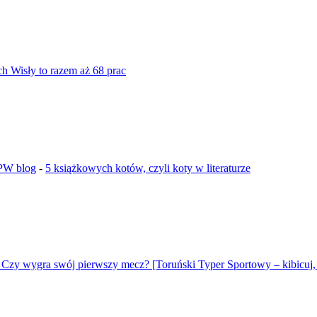
ch Wisły to razem aż 68 prac
GPW blog
-
5 książkowych kotów, czyli koty w literaturze
 Czy wygra swój pierwszy mecz? [Toruński Typer Sportowy – kibicuj, 