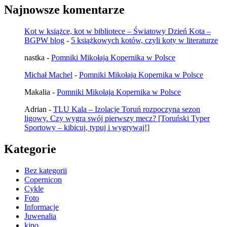
Najnowsze komentarze
Kot w książce, kot w bibliotece – Światowy Dzień Kota –
BGPW blog
-
5 książkowych kotów, czyli koty w literaturze
nastka
-
Pomniki Mikołaja Kopernika w Polsce
Michał Machel
-
Pomniki Mikołaja Kopernika w Polsce
Makalia
-
Pomniki Mikołaja Kopernika w Polsce
Adrian
-
TLU Kala – Izolacje Toruń rozpoczyna sezon
ligowy. Czy wygra swój pierwszy mecz? [Toruński Typer
Sportowy – kibicuj, typuj i wygrywaj!]
Kategorie
Bez kategorii
Copernicon
Cykle
Foto
Informacje
Juwenalia
kino