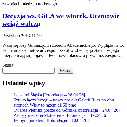
zawodach międzynarodowego…
Decyzja ws. GiLA we wtorek. Uczniowie
wciąż walczą
Posted on 2013-11-20
Ważą się losy Gimnazjum i Liceum Akademickiego. Wygląda na to,
że nie uda się uratować zespołu szkół w obecnej postaci – w jego
miejsce mają się pojawić dwie nowe placówki prywatne. Zespół…
Szukaj
Szukaj
Ostatnie wpisy
Lepsi od Śląska [fotorelacja – 28.04.26]
Sztuka łączy brzegi – nowy projekt Galerii Rusz po obu
stronach Wisły to razem aż 68 prac
Twarde Pierniki gorsze od Górnika [fotorelacja – 24.04.26]
Zacięty mecz na Motoarenie [fotorelacja – 19.04.26]
Jednym punktem! [fotorelacja – 10.04.26]