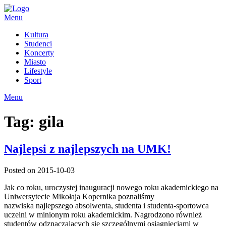
Skip
to
Menu
content
Kultura
Studenci
Koncerty
Miasto
Lifestyle
Sport
Menu
Tag:
gila
Najlepsi z najlepszych na UMK!
Posted on 2015-10-03
Jak co roku, uroczystej inauguracji nowego roku akademickiego na
Uniwersytecie Mikołaja Kopernika poznaliśmy
nazwiska najlepszego absolwenta, studenta i studenta-sportowca
uczelni w minionym roku akademickim. Nagrodzono również
studentów odznaczających się szczególnymi osiągnięciami w