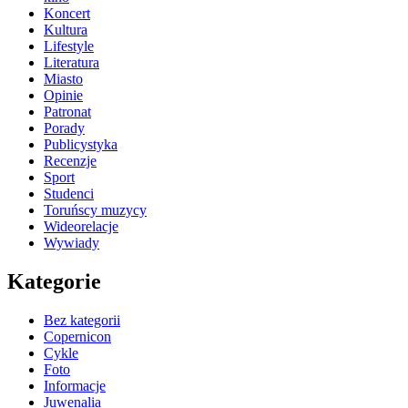
Koncert
Kultura
Lifestyle
Literatura
Miasto
Opinie
Patronat
Porady
Publicystyka
Recenzje
Sport
Studenci
Toruńscy muzycy
Wideorelacje
Wywiady
Kategorie
Bez kategorii
Copernicon
Cykle
Foto
Informacje
Juwenalia