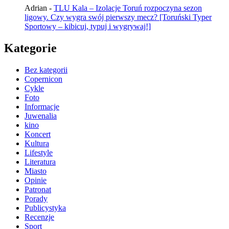
Adrian
-
TLU Kala – Izolacje Toruń rozpoczyna sezon
ligowy. Czy wygra swój pierwszy mecz? [Toruński Typer
Sportowy – kibicuj, typuj i wygrywaj!]
Kategorie
Bez kategorii
Copernicon
Cykle
Foto
Informacje
Juwenalia
kino
Koncert
Kultura
Lifestyle
Literatura
Miasto
Opinie
Patronat
Porady
Publicystyka
Recenzje
Sport