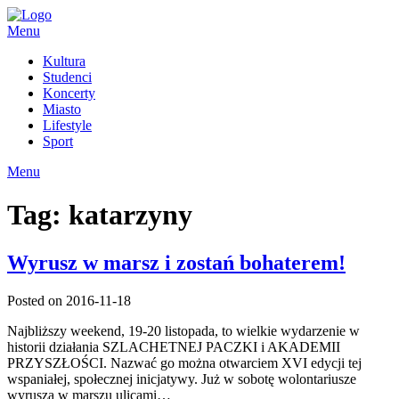
Skip
to
Menu
content
Kultura
Studenci
Koncerty
Miasto
Lifestyle
Sport
Menu
Tag:
katarzyny
Wyrusz w marsz i zostań bohaterem!
Posted on 2016-11-18
Najbliższy weekend, 19-20 listopada, to wielkie wydarzenie w
historii działania SZLACHETNEJ PACZKI i AKADEMII
PRZYSZŁOŚCI. Nazwać go można otwarciem XVI edycji tej
wspaniałej, społecznej inicjatywy. Już w sobotę wolontariusze
wyruszą w marszu ulicami…