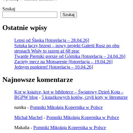
Szukaj
Szukaj
Ostatnie wpisy
Lepsi od Śląska [fotorelacja – 28.04.26]
Sztuka łączy brzegi – nowy projekt Galerii Rusz po obu
stronach Wisły to razem aż 68 prac
Twarde Pierniki gorsze od Górnika [fotorelacja – 24.04.26]
Zacięty mecz na Motoarenie [fotorelacja – 19.04.26]
Jednym punktem! [fotorelacja – 10.04.26]
Najnowsze komentarze
Kot w książce, kot w bibliotece – Światowy Dzień Kota –
BGPW blog
-
5 książkowych kotów, czyli koty w literaturze
nastka
-
Pomniki Mikołaja Kopernika w Polsce
Michał Machel
-
Pomniki Mikołaja Kopernika w Polsce
Makalia
-
Pomniki Mikołaja Kopernika w Polsce