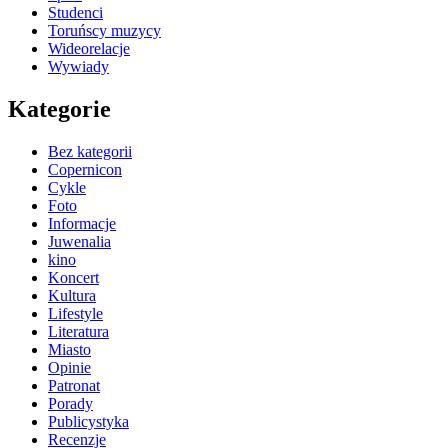
Studenci
Toruńscy muzycy
Wideorelacje
Wywiady
Kategorie
Bez kategorii
Copernicon
Cykle
Foto
Informacje
Juwenalia
kino
Koncert
Kultura
Lifestyle
Literatura
Miasto
Opinie
Patronat
Porady
Publicystyka
Recenzje