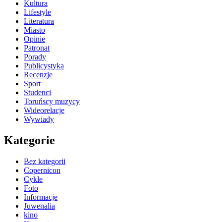
Kultura
Lifestyle
Literatura
Miasto
Opinie
Patronat
Porady
Publicystyka
Recenzje
Sport
Studenci
Toruńscy muzycy
Wideorelacje
Wywiady
Kategorie
Bez kategorii
Copernicon
Cykle
Foto
Informacje
Juwenalia
kino