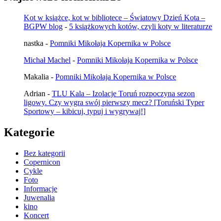
Kot w książce, kot w bibliotece – Światowy Dzień Kota –
BGPW blog
-
5 książkowych kotów, czyli koty w literaturze
nastka
-
Pomniki Mikołaja Kopernika w Polsce
Michał Machel
-
Pomniki Mikołaja Kopernika w Polsce
Makalia
-
Pomniki Mikołaja Kopernika w Polsce
Adrian
-
TLU Kala – Izolacje Toruń rozpoczyna sezon
ligowy. Czy wygra swój pierwszy mecz? [Toruński Typer
Sportowy – kibicuj, typuj i wygrywaj!]
Kategorie
Bez kategorii
Copernicon
Cykle
Foto
Informacje
Juwenalia
kino
Koncert