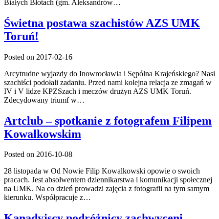
Białych Błotach (gm. Aleksandrów…
Świetna postawa szachistów AZS UMK
Toruń!
Posted on 2017-02-16
Arcytrudne wyjazdy do Inowrocławia i Sępólna Krajeńskiego? Nasi
szachiści podołali zadaniu. Przed nami kolejna relacja ze zmagań w
IV i V lidze KPZSzach i meczów drużyn AZS UMK Toruń.
Zdecydowany triumf w…
Artclub – spotkanie z fotografem Filipem
Kowalkowskim
Posted on 2016-10-08
28 listopada w Od Nowie Filip Kowalkowski opowie o swoich
pracach. Jest absolwentem dziennikarstwa i komunikacji społecznej
na UMK. Na co dzień prowadzi zajęcia z fotografii na tym samym
kierunku. Współpracuje z…
Kanadyjscy podróżnicy zachwyceni