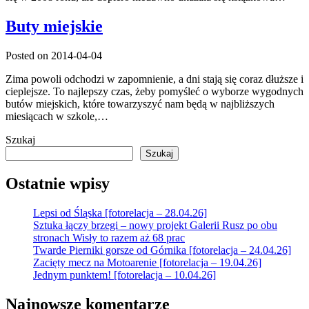
Buty miejskie
Posted on 2014-04-04
Zima powoli odchodzi w zapomnienie, a dni stają się coraz dłuższe i
cieplejsze. To najlepszy czas, żeby pomyśleć o wyborze wygodnych
butów miejskich, które towarzyszyć nam będą w najbliższych
miesiącach w szkole,…
Szukaj
Szukaj
Ostatnie wpisy
Lepsi od Śląska [fotorelacja – 28.04.26]
Sztuka łączy brzegi – nowy projekt Galerii Rusz po obu
stronach Wisły to razem aż 68 prac
Twarde Pierniki gorsze od Górnika [fotorelacja – 24.04.26]
Zacięty mecz na Motoarenie [fotorelacja – 19.04.26]
Jednym punktem! [fotorelacja – 10.04.26]
Najnowsze komentarze