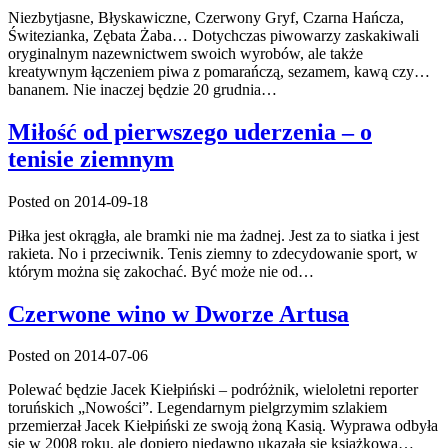
Niezbytjasne, Błyskawiczne, Czerwony Gryf, Czarna Hańcza,
Świtezianka, Zębata Żaba… Dotychczas piwowarzy zaskakiwali
oryginalnym nazewnictwem swoich wyrobów, ale także
kreatywnym łączeniem piwa z pomarańczą, sezamem, kawą czy…
bananem. Nie inaczej będzie 20 grudnia…
Miłość od pierwszego uderzenia – o
tenisie ziemnym
Posted on 2014-09-18
Piłka jest okrągła, ale bramki nie ma żadnej. Jest za to siatka i jest
rakieta. No i przeciwnik. Tenis ziemny to zdecydowanie sport, w
którym można się zakochać. Być może nie od…
Czerwone wino w Dworze Artusa
Posted on 2014-07-06
Polewać będzie Jacek Kiełpiński – podróżnik, wieloletni reporter
toruńskich „Nowości”. Legendarnym pielgrzymim szlakiem
przemierzał Jacek Kiełpiński ze swoją żoną Kasią. Wyprawa odbyła
się w 2008 roku, ale dopiero niedawno ukazała się książkowa…