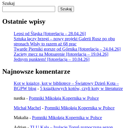
Szukaj
Szukaj
Ostatnie wpisy
Lepsi od Śląska [fotorelacja – 28.04.26]
Sztuka łączy brzegi – nowy projekt Galerii Rusz po obu
stronach Wisły to razem aż 68 prac
Twarde Pierniki gorsze od Górnika [fotorelacja – 24.04.26]
Zacięty mecz na Motoarenie [fotorelacja – 19.04.26]
Jednym punktem! [fotorelacja – 10.04.26]
Najnowsze komentarze
Kot w książce, kot w bibliotece – Światowy Dzień Kota –
BGPW blog
-
5 książkowych kotów, czyli koty w literaturze
nastka
-
Pomniki Mikołaja Kopernika w Polsce
Michał Machel
-
Pomniki Mikołaja Kopernika w Polsce
Makalia
-
Pomniki Mikołaja Kopernika w Polsce
Adrian
-
TLU Kala – Izolacje Toruń rozpoczyna sezon