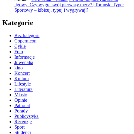
ligowy. Czy wygra swój pierwszy mecz? [Toruński Typer
Sportowy – kibicuj, typuj i wygrywaj!]
Kategorie
Bez kategorii
Copernicon
Cykle
Foto
Informacje
Juwenalia
kino
Koncert
Kultura
Lifestyle
Literatura
Miasto
Opinie
Patronat
Porady
Publicystyka
Recenzje
Sport
Studenci