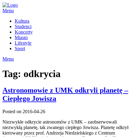
Skip
to
Menu
content
Kultura
Studenci
Koncerty
Miasto
Lifestyle
Sport
Menu
Tag:
odkrycia
Astronomowie z UMK odkryli planetę –
Ciepłego Jowisza
Posted on 2016-04-26
Niezwykłe odkrycie astronomów z UMK – zaobserwowali
niezwykłą planetę, tak zwanego ciepłego Jowisza. Planetę odkrył
kierowany przez prof. Andrzeja Niedzielskiego z Centrum