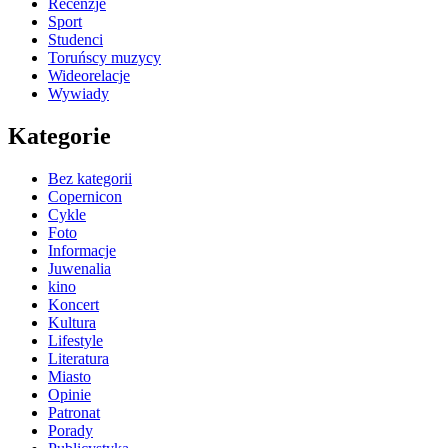
Recenzje
Sport
Studenci
Toruńscy muzycy
Wideorelacje
Wywiady
Kategorie
Bez kategorii
Copernicon
Cykle
Foto
Informacje
Juwenalia
kino
Koncert
Kultura
Lifestyle
Literatura
Miasto
Opinie
Patronat
Porady