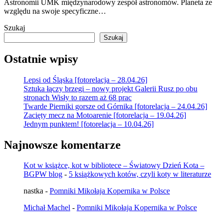
Astronomii UMK międzynarodowy zespół astronomów. Planeta ze
względu na swoje specyficzne…
Szukaj
Szukaj
Ostatnie wpisy
Lepsi od Śląska [fotorelacja – 28.04.26]
Sztuka łączy brzegi – nowy projekt Galerii Rusz po obu
stronach Wisły to razem aż 68 prac
Twarde Pierniki gorsze od Górnika [fotorelacja – 24.04.26]
Zacięty mecz na Motoarenie [fotorelacja – 19.04.26]
Jednym punktem! [fotorelacja – 10.04.26]
Najnowsze komentarze
Kot w książce, kot w bibliotece – Światowy Dzień Kota –
BGPW blog
-
5 książkowych kotów, czyli koty w literaturze
nastka
-
Pomniki Mikołaja Kopernika w Polsce
Michał Machel
-
Pomniki Mikołaja Kopernika w Polsce