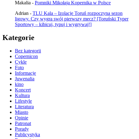
Makalia
-
Pomniki Mikołaja Kopernika w Polsce
Adrian
-
TLU Kala – Izolacje Toruń rozpoczyna sezon
ligowy. Czy wygra swój pierwszy mecz? [Toruński Typer
Sportowy – kibicuj, typuj i wygrywaj!]
Kategorie
Bez kategorii
Copernicon
Cykle
Foto
Informacje
Juwenalia
kino
Koncert
Kultura
Lifestyle
Literatura
Miasto
Opinie
Patronat
Porady
Publicystyka