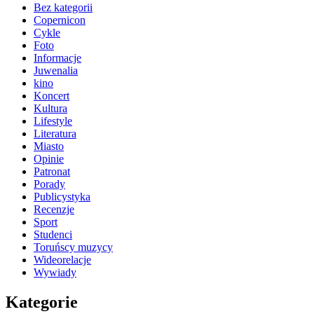
Bez kategorii
Copernicon
Cykle
Foto
Informacje
Juwenalia
kino
Koncert
Kultura
Lifestyle
Literatura
Miasto
Opinie
Patronat
Porady
Publicystyka
Recenzje
Sport
Studenci
Toruńscy muzycy
Wideorelacje
Wywiady
Kategorie