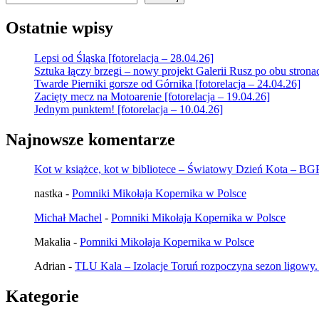
Ostatnie wpisy
Lepsi od Śląska [fotorelacja – 28.04.26]
Sztuka łączy brzegi – nowy projekt Galerii Rusz po obu strona
Twarde Pierniki gorsze od Górnika [fotorelacja – 24.04.26]
Zacięty mecz na Motoarenie [fotorelacja – 19.04.26]
Jednym punktem! [fotorelacja – 10.04.26]
Najnowsze komentarze
Kot w książce, kot w bibliotece – Światowy Dzień Kota – B
nastka
-
Pomniki Mikołaja Kopernika w Polsce
Michał Machel
-
Pomniki Mikołaja Kopernika w Polsce
Makalia
-
Pomniki Mikołaja Kopernika w Polsce
Adrian
-
TLU Kala – Izolacje Toruń rozpoczyna sezon ligowy.
Kategorie