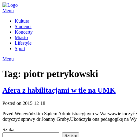
Skip
to
Menu
content
Kultura
Studenci
Koncerty
Miasto
Lifestyle
Sport
Menu
Tag:
piotr petrykowski
Afera z habilitacjami w tle na UMK
Posted on 2015-12-18
Przed Wojewódzkim Sądem Administracyjnym w Warszawie toczyć się
dotyczyć sprawy dr Joanny Gruby.Ukończyła ona pedagogikę na W
Szukaj
Szukaj