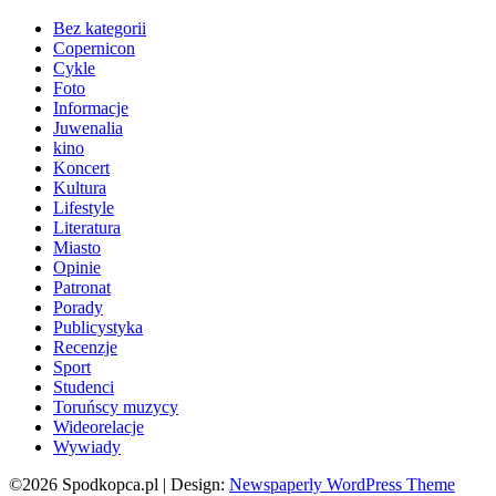
Bez kategorii
Copernicon
Cykle
Foto
Informacje
Juwenalia
kino
Koncert
Kultura
Lifestyle
Literatura
Miasto
Opinie
Patronat
Porady
Publicystyka
Recenzje
Sport
Studenci
Toruńscy muzycy
Wideorelacje
Wywiady
©2026 Spodkopca.pl
| Design:
Newspaperly WordPress Theme