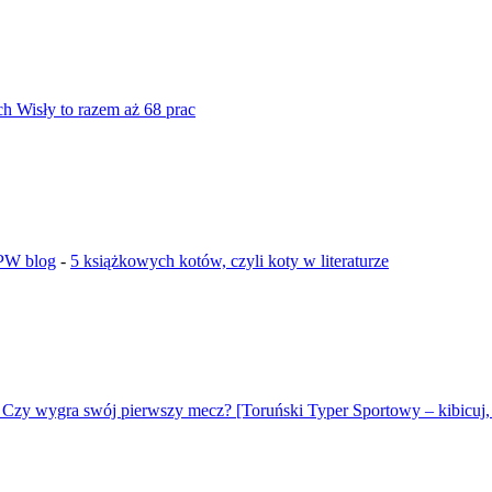
ch Wisły to razem aż 68 prac
GPW blog
-
5 książkowych kotów, czyli koty w literaturze
 Czy wygra swój pierwszy mecz? [Toruński Typer Sportowy – kibicuj, 