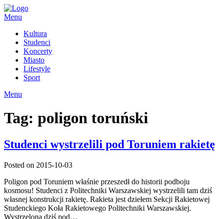
Skip
to
Menu
content
Kultura
Studenci
Koncerty
Miasto
Lifestyle
Sport
Menu
Tag:
poligon toruński
Studenci wystrzelili pod Toruniem rakietę
Posted on 2015-10-03
Poligon pod Toruniem właśnie przeszedł do historii podboju
kosmosu! Studenci z Politechniki Warszawskiej wystrzelili tam dziś
własnej konstrukcji rakietę. Rakieta jest dziełem Sekcji Rakietowej
Studenckiego Koła Rakietowego Politechniki Warszawskiej.
Wystrzelona dziś pod…