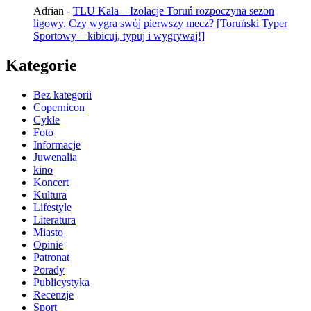
Adrian
-
TLU Kala – Izolacje Toruń rozpoczyna sezon
ligowy. Czy wygra swój pierwszy mecz? [Toruński Typer
Sportowy – kibicuj, typuj i wygrywaj!]
Kategorie
Bez kategorii
Copernicon
Cykle
Foto
Informacje
Juwenalia
kino
Koncert
Kultura
Lifestyle
Literatura
Miasto
Opinie
Patronat
Porady
Publicystyka
Recenzje
Sport