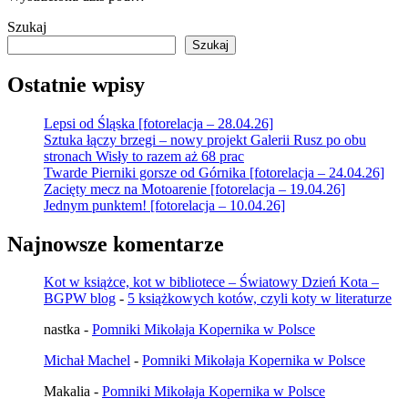
Szukaj
Szukaj
Ostatnie wpisy
Lepsi od Śląska [fotorelacja – 28.04.26]
Sztuka łączy brzegi – nowy projekt Galerii Rusz po obu
stronach Wisły to razem aż 68 prac
Twarde Pierniki gorsze od Górnika [fotorelacja – 24.04.26]
Zacięty mecz na Motoarenie [fotorelacja – 19.04.26]
Jednym punktem! [fotorelacja – 10.04.26]
Najnowsze komentarze
Kot w książce, kot w bibliotece – Światowy Dzień Kota –
BGPW blog
-
5 książkowych kotów, czyli koty w literaturze
nastka
-
Pomniki Mikołaja Kopernika w Polsce
Michał Machel
-
Pomniki Mikołaja Kopernika w Polsce
Makalia
-
Pomniki Mikołaja Kopernika w Polsce