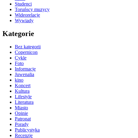
Studenci
Toruńscy muzycy
Wideorelacje
Wywiady
Kategorie
Bez kategorii
Copernicon
Cykle
Foto
Informacje
Juwenalia
kino
Koncert
Kultura
Lifestyle
Literatura
Miasto
Opinie
Patronat
Porady
Publicystyka
Recenzje