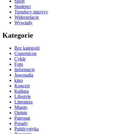
Sport
Studenci
Toruńscy muzycy
Wideorelacje
Wywiady
Kategorie
Bez kategorii
Copernicon
Cykle
Foto
Informacje
Juwenalia
kino
Koncert
Kultura
Lifestyle
Literatura
Miasto
Opinie
Patronat
Porady
Publicystyka