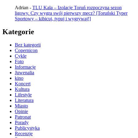
Adrian
-
TLU Kala – Izolacje Toruń rozpoczyna sezon
ligowy. Czy wygra swój pierwszy mecz? [Toruński Typer
Sportowy – kibicuj, typuj i wygrywaj!]
Kategorie
Bez kategorii
Copernicon
Cykle
Foto
Informacje
Juwenalia
kino
Koncert
Kultura
Lifestyle
Literatura
Miasto
Opinie
Patronat
Porady
Publicystyka
Recenzje