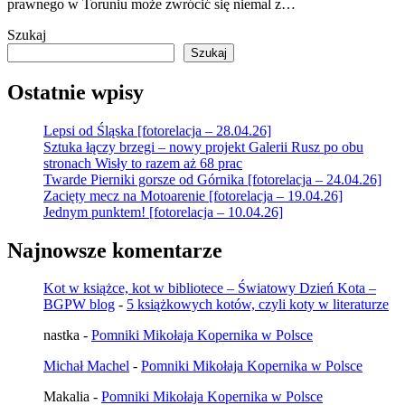
prawnego w Toruniu może zwrócić się niemal z…
Szukaj
Szukaj
Ostatnie wpisy
Lepsi od Śląska [fotorelacja – 28.04.26]
Sztuka łączy brzegi – nowy projekt Galerii Rusz po obu
stronach Wisły to razem aż 68 prac
Twarde Pierniki gorsze od Górnika [fotorelacja – 24.04.26]
Zacięty mecz na Motoarenie [fotorelacja – 19.04.26]
Jednym punktem! [fotorelacja – 10.04.26]
Najnowsze komentarze
Kot w książce, kot w bibliotece – Światowy Dzień Kota –
BGPW blog
-
5 książkowych kotów, czyli koty w literaturze
nastka
-
Pomniki Mikołaja Kopernika w Polsce
Michał Machel
-
Pomniki Mikołaja Kopernika w Polsce
Makalia
-
Pomniki Mikołaja Kopernika w Polsce