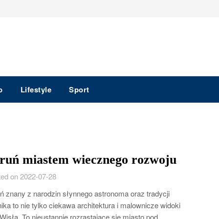
o
Lifestyle
Sport
ruń miastem wiecznego rozwoju
ed on 2022-07-28
ń znany z narodzin słynnego astronoma oraz tradycji
nika to nie tylko ciekawa architektura i malownicze widoki
Wisłą. To nieustannie rozrastające się miasto pod