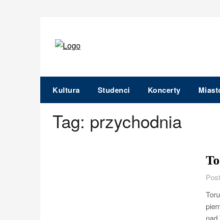
Skip
to
content
Kultura
Studenci
Koncerty
Miast
Tag:
przychodnia
To
Post
Toru
pier
nad 