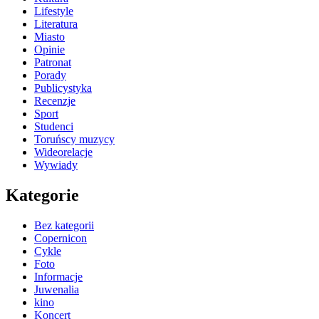
Lifestyle
Literatura
Miasto
Opinie
Patronat
Porady
Publicystyka
Recenzje
Sport
Studenci
Toruńscy muzycy
Wideorelacje
Wywiady
Kategorie
Bez kategorii
Copernicon
Cykle
Foto
Informacje
Juwenalia
kino
Koncert