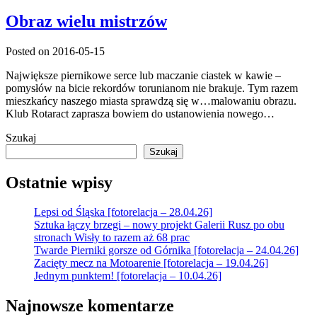
Obraz wielu mistrzów
Posted on 2016-05-15
Największe piernikowe serce lub maczanie ciastek w kawie –
pomysłów na bicie rekordów torunianom nie brakuje. Tym razem
mieszkańcy naszego miasta sprawdzą się w…malowaniu obrazu.
Klub Rotaract zaprasza bowiem do ustanowienia nowego…
Szukaj
Szukaj
Ostatnie wpisy
Lepsi od Śląska [fotorelacja – 28.04.26]
Sztuka łączy brzegi – nowy projekt Galerii Rusz po obu
stronach Wisły to razem aż 68 prac
Twarde Pierniki gorsze od Górnika [fotorelacja – 24.04.26]
Zacięty mecz na Motoarenie [fotorelacja – 19.04.26]
Jednym punktem! [fotorelacja – 10.04.26]
Najnowsze komentarze