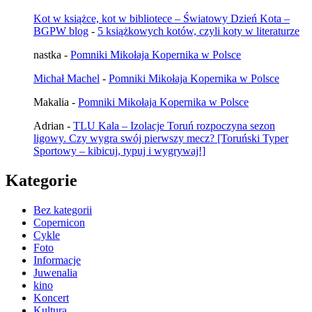
Kot w książce, kot w bibliotece – Światowy Dzień Kota –
BGPW blog
-
5 książkowych kotów, czyli koty w literaturze
nastka
-
Pomniki Mikołaja Kopernika w Polsce
Michał Machel
-
Pomniki Mikołaja Kopernika w Polsce
Makalia
-
Pomniki Mikołaja Kopernika w Polsce
Adrian
-
TLU Kala – Izolacje Toruń rozpoczyna sezon
ligowy. Czy wygra swój pierwszy mecz? [Toruński Typer
Sportowy – kibicuj, typuj i wygrywaj!]
Kategorie
Bez kategorii
Copernicon
Cykle
Foto
Informacje
Juwenalia
kino
Koncert
Kultura