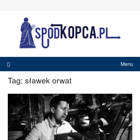
Skip
to
content
Menu
Tag:
sławek orwat