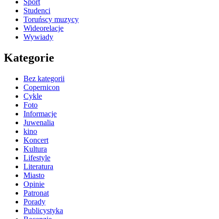
Sport
Studenci
Toruńscy muzycy
Wideorelacje
Wywiady
Kategorie
Bez kategorii
Copernicon
Cykle
Foto
Informacje
Juwenalia
kino
Koncert
Kultura
Lifestyle
Literatura
Miasto
Opinie
Patronat
Porady
Publicystyka