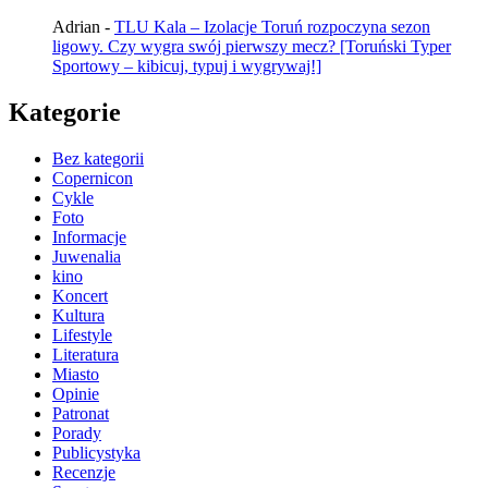
Adrian
-
TLU Kala – Izolacje Toruń rozpoczyna sezon
ligowy. Czy wygra swój pierwszy mecz? [Toruński Typer
Sportowy – kibicuj, typuj i wygrywaj!]
Kategorie
Bez kategorii
Copernicon
Cykle
Foto
Informacje
Juwenalia
kino
Koncert
Kultura
Lifestyle
Literatura
Miasto
Opinie
Patronat
Porady
Publicystyka
Recenzje