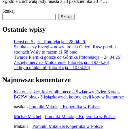
Zgodnie z uchwałą rady miasta z 23 października 2014…
Szukaj
Szukaj
Ostatnie wpisy
Lepsi od Śląska [fotorelacja – 28.04.26]
Sztuka łączy brzegi – nowy projekt Galerii Rusz po obu
stronach Wisły to razem aż 68 prac
Twarde Pierniki gorsze od Górnika [fotorelacja – 24.04.26]
Zacięty mecz na Motoarenie [fotorelacja – 19.04.26]
Jednym punktem! [fotorelacja – 10.04.26]
Najnowsze komentarze
Kot w książce, kot w bibliotece – Światowy Dzień Kota –
BGPW blog
-
5 książkowych kotów, czyli koty w literaturze
nastka
-
Pomniki Mikołaja Kopernika w Polsce
Michał Machel
-
Pomniki Mikołaja Kopernika w Polsce
Makalia
-
Pomniki Mikołaja Kopernika w Polsce