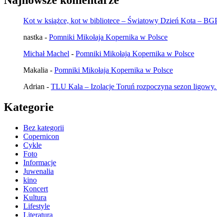
Kot w książce, kot w bibliotece – Światowy Dzień Kota – B
nastka
-
Pomniki Mikołaja Kopernika w Polsce
Michał Machel
-
Pomniki Mikołaja Kopernika w Polsce
Makalia
-
Pomniki Mikołaja Kopernika w Polsce
Adrian
-
TLU Kala – Izolacje Toruń rozpoczyna sezon ligowy.
Kategorie
Bez kategorii
Copernicon
Cykle
Foto
Informacje
Juwenalia
kino
Koncert
Kultura
Lifestyle
Literatura