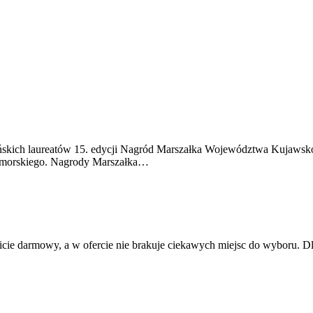
ruńskich laureatów 15. edycji Nagród Marszałka Województwa Kujawsk
omorskiego. Nagrody Marszałka…
kowicie darmowy, a w ofercie nie brakuje ciekawych miejsc do wybor