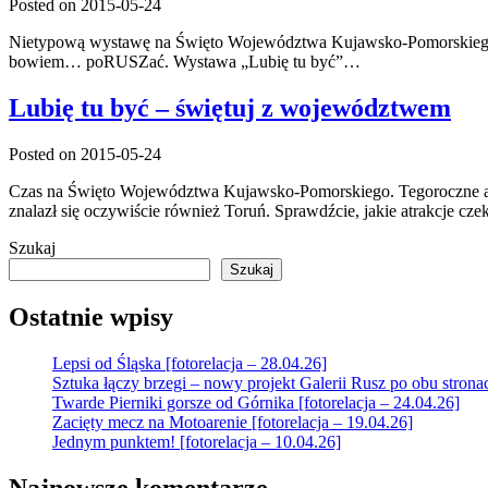
Posted on 2015-05-24
Nietypową wystawę na Święto Województwa Kujawsko-Pomorskiego prz
bowiem… poRUSZać. Wystawa „Lubię tu być”…
Lubię tu być – świętuj z województwem
Posted on 2015-05-24
Czas na Święto Województwa Kujawsko-Pomorskiego. Tegoroczne atrak
znalazł się oczywiście również Toruń. Sprawdźcie, jakie atrakcje cz
Szukaj
Szukaj
Ostatnie wpisy
Lepsi od Śląska [fotorelacja – 28.04.26]
Sztuka łączy brzegi – nowy projekt Galerii Rusz po obu strona
Twarde Pierniki gorsze od Górnika [fotorelacja – 24.04.26]
Zacięty mecz na Motoarenie [fotorelacja – 19.04.26]
Jednym punktem! [fotorelacja – 10.04.26]
Najnowsze komentarze