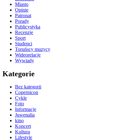
Miasto
Opinie
Patronat
Porady
Publicystyka
Recenzje
Sport
Studenci
Toruńscy muzycy
Wideorelacje
Wywiady
Kategorie
Bez kategorii
Copernicon
Cykle
Foto
Informacje
Juwenalia
kino
Koncert
Kultura
Lifestyle