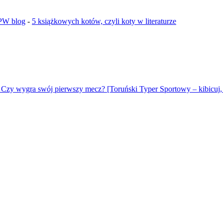
GPW blog
-
5 książkowych kotów, czyli koty w literaturze
 Czy wygra swój pierwszy mecz? [Toruński Typer Sportowy – kibicuj, 