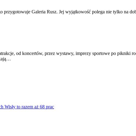
ygotowuje Galeria Rusz. Jej wyjątkowość polega nie tylko na doborze
cje, od koncertów, przez wystawy, imprezy sportowe po pikniki rodz
ekają…
ch Wisły to razem aż 68 prac