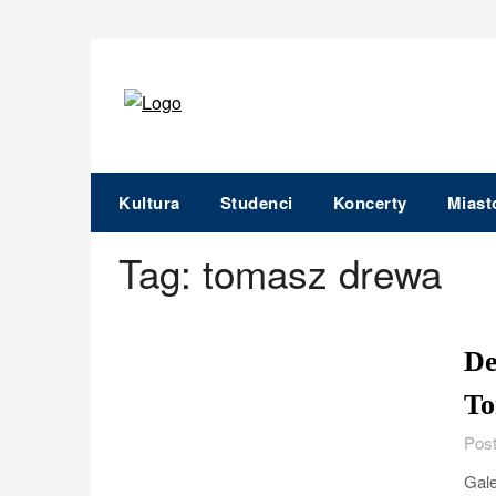
Skip
to
content
Kultura
Studenci
Koncerty
Miast
Tag:
tomasz drewa
De
To
Post
Gale