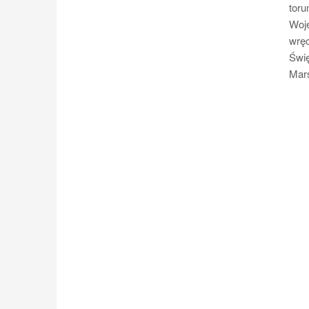
toru
Woje
wręc
Świ
Mar