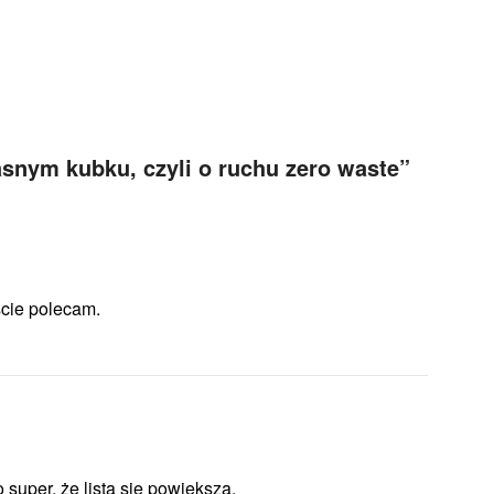
snym kubku, czyli o ruchu zero waste
”
ście polecam.
 super, że lista się powiększa.