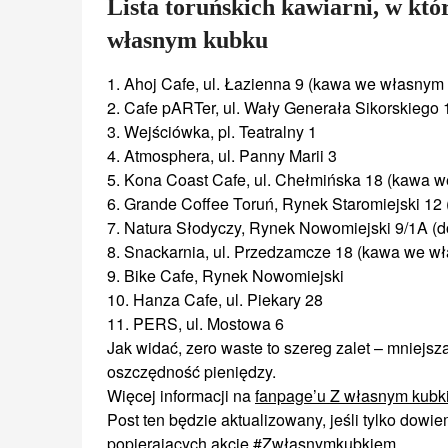
Lista toruńskich kawiarni, w kt
własnym kubku
1. Ahoj Cafe, ul. Łazienna 9 (kawa we własnym 
2. Cafe pARTer, ul. Wały Generała Sikorskiego
3. Wejściówka, pl. Teatralny 1
4. Atmosphera, ul. Panny Marii 3
5. Kona Coast Cafe, ul. Chełmińska 18 (kawa 
6. Grande Coffee Toruń, Rynek Staromiejski 12
7. Natura Słodyczy, Rynek Nowomiejski 9/1A (d
8. Snackarnia, ul. Przedzamcze 18 (kawa we w
9. Bike Cafe, Rynek Nowomiejski
10. Hanza Cafe, ul. Piekary 28
11. PERS, ul. Mostowa 6
Jak widać, zero waste to szereg zalet – mniejsz
oszczędność pieniędzy.
Więcej informacji na
fanpage’u Z własnym kubk
Post ten będzie aktualizowany, jeśli tylko dowi
popierających akcję #Zwłasnymkubkiem