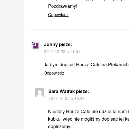
Pozdrawiamy!
Odpowiedz
Johny
pisze:
2017-12-22 o 11:51
Ja bym dopisał Hanza Cafe na Piekarach
Odpowiedz
Sara Watrak
pisze:
2017-12-22 o 13:48
Niestety Hanza Cafe nie udzieliła nam
kubku, więc nie mogliśmy dopisać tej ka
dopiszemy.