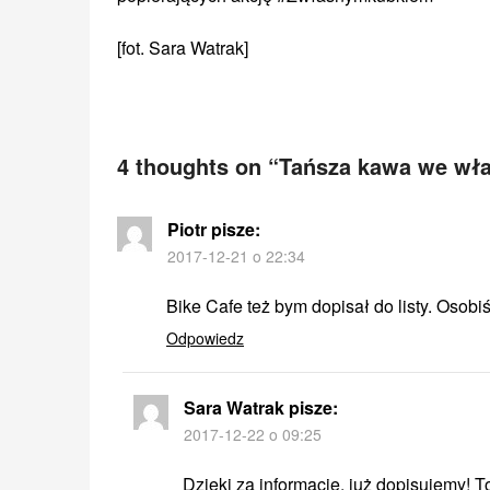
[fot. Sara Watrak]
4 thoughts on “
Tańsza kawa we wła
Piotr
pisze:
2017-12-21 o 22:34
Bike Cafe też bym dopisał do listy. Osobi
Odpowiedz
Sara Watrak
pisze:
2017-12-22 o 09:25
Dzięki za informację, już dopisujemy! To