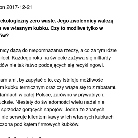
on 2017-12-21
h ekologiczny zero waste. Jego zwolennicy walczą
s we własnym kubku. Czy to możliwe tylko w
ków?
znicy dążą do niepomnażania rzeczy, a co za tym idzie
ieci. Każdego roku na świecie zużywa się miliardy
w nie tak łatwo poddających się recyklingowi.
arniami, by zapytać o to, czy istnieje możliwość
kubku termicznym oraz czy wiąże się to z rabatami.
iarniach w całej Polsce, zarówno w prywatnych,
ucksie. Niestety do świadomości wielu nadal nie
 sprzedaż gorących napojów. Jedna ze znanych
y nie serwuje klientom kawy w ich własnych kubkach
iczona pod kątem firmowych kubków.