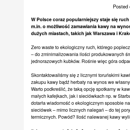
Posted 
W Polsce coraz popularniejszy staje się ruc
m.in. o możliwość zamawiania kawy na wyno
dużych miastach, takich jak Warszawa i Kra
Zero waste to ekologiczny ruch, którego poplec
– do zminimalizowania ilości produkowanych śm
jednorazowych kubków. Rośnie więc góra odpadó
Skontaktowaliśmy się z licznymi toruńskimi kawi
zakupu kawy bądź herbaty na wynos we własnym 
Warto podkreślić, że taką opcję spotkamy w kaw
małych kafejkach, jak i sieciówkach np. w Starb
dotarła wiadomość o ekologicznym sposobie na
sieciówek – mimo licznych nalegań – do tej por
termicznych. Powód? Ilość nalewanej kawy wyl