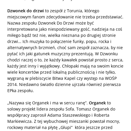
Dzwonek do drzwi
to zespół z Torunia, którego
miejscowym fanom zdecydowanie nie trzeba przedstawiać.
Nazwa zespołu Dzwonek Do Drzwi może być
interpretowana jako niespodziewany gość, nadzieja na coś
miłego bądź też nie, wielka nieznana po drugiej stronie
drzwi… Ich muzyka to połączenie funky, popu, rocka i
alternatywnych brzmień, choć sam zespół zaznacza, by nie
pytać ich jaki gatunek muzyczny prezentują. W Dzwonku
chodzi raczej o to, że każdy kawałek powstał prosto z serca,
każdy jest inny i wyjątkowy. Chłopaki mają na swoim koncie
wiele koncertów przed lokalną publicznością i nie tylko,
wygraną w plebiscycie Bitwa Kapel czy występ na WOŚP
2014. Niedawno światło dzienne ujrzała również pierwsza
EPka zespołu.
„Nazywa się Organek i ma w sercu ranę”.
Organek
to
solowy projekt lidera zespołu Sofa. Tomasz Organek do
współpracy zaprosił Adama Staszewskiego i Roberta
Markiewicza. Z tej wybuchowej mieszanki powstał mocny,
rockowy materiał na płytę „Głupi” która jeszcze przed