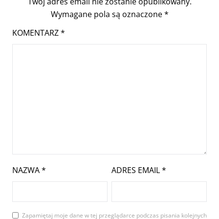
Twój adres email nie zostanie opublikowany.
Wymagane pola są oznaczone
*
KOMENTARZ
*
NAZWA
*
ADRES EMAIL
*
Zapamiętaj moje dane w tej przeglądarce podczas pisania kolejnych