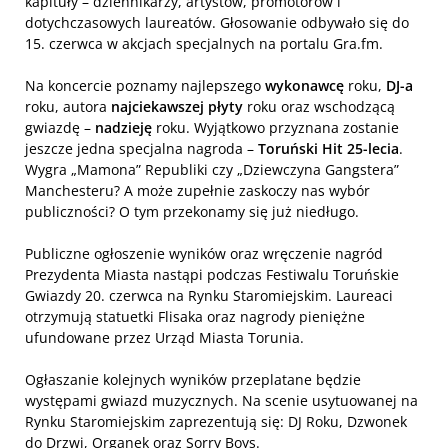
kapituły – dziennikarzy, artystów, promotorów i
dotychczasowych laureatów. Głosowanie odbywało się do
15. czerwca w akcjach specjalnych na portalu Gra.fm.
Na koncercie poznamy najlepszego
wykonawcę
roku,
DJ-a
roku, autora
najciekawszej płyty
roku oraz wschodzącą
gwiazdę –
nadzieję
roku. Wyjątkowo przyznana zostanie
jeszcze jedna specjalna nagroda –
Toruński Hit 25-lecia
.
Wygra „Mamona” Republiki czy „Dziewczyna Gangstera”
Manchesteru? A może zupełnie zaskoczy nas wybór
publiczności? O tym przekonamy się już niedługo.
Publiczne ogłoszenie wyników oraz wręczenie nagród
Prezydenta Miasta nastąpi podczas Festiwalu Toruńskie
Gwiazdy 20. czerwca na Rynku Staromiejskim. Laureaci
otrzymują statuetki Flisaka oraz nagrody pieniężne
ufundowane przez Urząd Miasta Torunia.
Ogłaszanie kolejnych wyników przeplatane będzie
występami gwiazd muzycznych. Na scenie usytuowanej na
Rynku Staromiejskim zaprezentują się: DJ Roku, Dzwonek
do Drzwi, Organek oraz Sorry Boys.