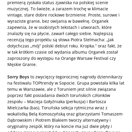
premierą zyskała status zjawiska na polskiej scenie
muzycznej. To świeże, a zarazem trochę w klimacie
vintage, stare dobre rockowe brzmienie. Proste, surowe i
wyraziste granie, bez owijania w bawełnę. Organek
zapewnia, że w osobistych tekstach i utworach, które
znalazły się na płycie, zawarł całego siebie. Najlepszą
recenzją tego projektu są słowa Piotra Stelmacha: „Jak
dotychczas „mój” polski debiut roku. Kropka.” oraz fakt, że
w tak krótkim czasie od wydania albumu Organek został
zaproszony do występu na Orange Warsaw Festival czy
Męskie Granie.
Sorry Boys
to zwycięzcy tegorocznej nagrody dziennikarzy
na festiwalu TOPtrendy w Sopocie. Grupa powstała kilka lat
temu w Warszawie, ale z Toruniem jest silnie związana
poprzez fakt posiadania dwóch toruńskich członków
zespołu – Macieja Gołyźniaka (perkusja) i Bartosza
Mielczarka (bas). Toruńska sekcja rytmiczna wraz z
wokalistką Belą Komoszyńską oraz gitarzystami Tomaszem
Dąbrowskim i Piotrem Blakiem tworzy alternatywny i
oryginalny zespół, który na koncie ma już dwie płyty i