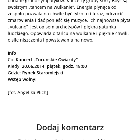
oddane grono sympatyków. Koncerty grupy Sorry Boys są
swoistym „tańcem na wulkanie”. Energia płynąca od
zespołu pozwala na chwilę być tylko tu i teraz, odrzucić
zmartwienia i dać ponieść się muzyce. Ich najnowsza płyta
„Vulcano” jest opisem archetypów i piękna gatunku
ludzkiego. Opowiada o tańcu na wulkanie i pięknie chwili,
o sile niszczenia i powstawania na nowo.
Info
Co:
Koncert „Toruńskie Gwiazdy”
Kiedy:
20,06,2014, piątek, godz. 18:00
Gdzie:
Rynek Staromiejski
Wstęp wolny!
[fot. Angelika Plich]
Dodaj komentarz