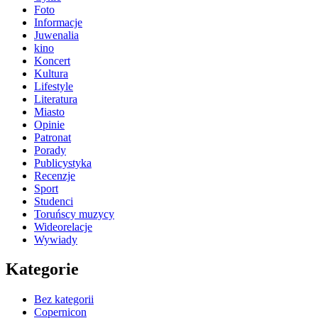
Foto
Informacje
Juwenalia
kino
Koncert
Kultura
Lifestyle
Literatura
Miasto
Opinie
Patronat
Porady
Publicystyka
Recenzje
Sport
Studenci
Toruńscy muzycy
Wideorelacje
Wywiady
Kategorie
Bez kategorii
Copernicon