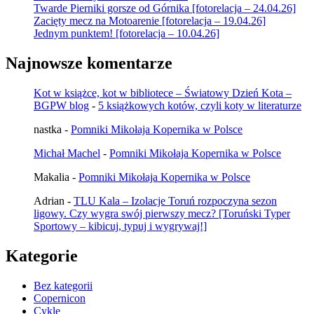
Twarde Pierniki gorsze od Górnika [fotorelacja – 24.04.26]
Zacięty mecz na Motoarenie [fotorelacja – 19.04.26]
Jednym punktem! [fotorelacja – 10.04.26]
Najnowsze komentarze
Kot w książce, kot w bibliotece – Światowy Dzień Kota –
BGPW blog
-
5 książkowych kotów, czyli koty w literaturze
nastka
-
Pomniki Mikołaja Kopernika w Polsce
Michał Machel
-
Pomniki Mikołaja Kopernika w Polsce
Makalia
-
Pomniki Mikołaja Kopernika w Polsce
Adrian
-
TLU Kala – Izolacje Toruń rozpoczyna sezon
ligowy. Czy wygra swój pierwszy mecz? [Toruński Typer
Sportowy – kibicuj, typuj i wygrywaj!]
Kategorie
Bez kategorii
Copernicon
Cykle