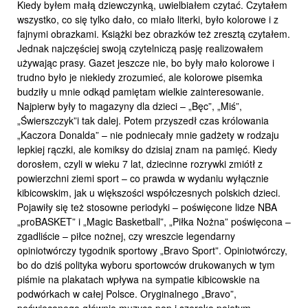
Kiedy byłem małą dziewczynką, uwielbiałem czytać. Czytałem
wszystko, co się tylko dało, co miało literki, było kolorowe i z
fajnymi obrazkami. Książki bez obrazków też zresztą czytałem.
Jednak najczęściej swoją czytelniczą pasję realizowałem
używając prasy. Gazet jeszcze nie, bo były mało kolorowe i
trudno było je niekiedy zrozumieć, ale kolorowe pisemka
budziły u mnie odkąd pamiętam wielkie zainteresowanie.
Najpierw były to magazyny dla dzieci – „Bęc”, „Miś”,
„Świerszczyk”i tak dalej. Potem przyszedł czas królowania
„Kaczora Donalda” – nie podniecały mnie gadżety w rodzaju
lepkiej rączki, ale komiksy do dzisiaj znam na pamięć. Kiedy
dorosłem, czyli w wieku 7 lat, dziecinne rozrywki zmiótł z
powierzchni ziemi sport – co prawda w wydaniu wyłącznie
kibicowskim, jak u większości współczesnych polskich dzieci.
Pojawiły się też stosowne periodyki – poświęcone lidze NBA
„proBASKET” i „Magic Basketball”, „Piłka Nożna” poświęcona –
zgadliście – piłce nożnej, czy wreszcie legendarny
opiniotwórczy tygodnik sportowy „Bravo Sport”. Opiniotwórczy,
bo do dziś polityka wyboru sportowców drukowanych w tym
piśmie na plakatach wpływa na sympatie kibicowskie na
podwórkach w całej Polsce. Oryginalnego „Bravo”,