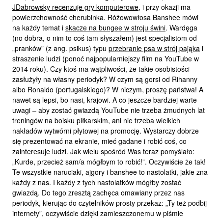
JDabrowsky recenzuje gry komputerowe
, i przy okazji ma
powierzchowność cherubinka. Różowowłosa Banshee mówi
na każdy temat i
skacze na bungee w stroju świni
. Wardęga
(no dobra, o nim to coś tam słyszałem) jest specjalistom od
„pranków” (z ang. psikus) typu
przebranie psa w strój pająka
i
straszenie ludzi (ponoć najpopularniejszy film na YouTube w
2014 roku). Czy ktoś ma wątpliwości, że takie osobistości
zasłużyły na własny periodyk? W czym są gorsi od Rihanny
albo Ronaldo (portugalskiego)? W niczym, proszę państwa! A
nawet są lepsi, bo nasi, krajowi. A co jeszcze bardziej warte
uwagi – aby zostać gwiazdą YouTube nie trzeba żmudnych lat
treningów na boisku piłkarskim, ani nie trzeba wielkich
nakładów wytwórni płytowej na promocję. Wystarczy dobrze
się prezentować na ekranie, mieć gadane i robić coś, co
zainteresuje ludzi. Jak wielu spośród Was teraz pomyślało:
„Kurde, przecież sam/a mógłbym to robić!”. Oczywiście że tak!
Te wszystkie naruciaki, ajgory i banshee to nastolatki, jakie zna
każdy z nas. I każdy z tych nastolatków mógłby zostać
gwiazdą. Do tego zresztą zachęca omawiany przez nas
periodyk, kierując do czytelników prosty przekaz: „Ty też podbij
internety”, oczywiście dzięki zamieszczonemu w piśmie