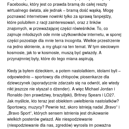
Facebooku, który jest co prawda bramą do całej reszty
wirtualnego świata, ale jednak – bramą dość wąską. Mogę
poznawać internetowe nowinki tylko za sprawą fanpejdży,
które polubiłem z racji zainteresowań, oraz z linków
znajomych, w przeważającej części rówieśników. To, co
zajmuje młodszych ode mnie użytkowników internetu, w sporej
części pozostaje dla mnie terra incognita. Wielkie przestrzenie
na jedno skinienie, a my głupi na ten temat. W tym sieciowym
kosmosie, jak to w kosmosie, muszą być gwiazdy. A
przynajmniej byty, które do tego miana aspirują.
Kiedy ja byłem dzieckiem, a potem nastolatkiem, idolami byli –
odpowiednio – sportowcy dla chłopców, piosenkarze dla
dziewczynek (sporadycznie zdarzało się na odwrót, ale wtedy
nikt jeszcze nie słyszał o dżender). A więc Michael Jordan i
Ronaldo (ten prawdziwy, brazylijski), Britney Spears i LO27.
Jak myślicie, kto teraz jest obiektem uwielbienia nastolatków?
Sportowcy, muzycy? Pewnie też, skoro istnieją nadal „Bravo” i
„Bravo Sport”, których sensem istnienia jest drukowanie
wielkich posterów gwiazd. Ale niespodziewanie
(niespodziewanie dla nas, zgredów) wyrosła im poważna