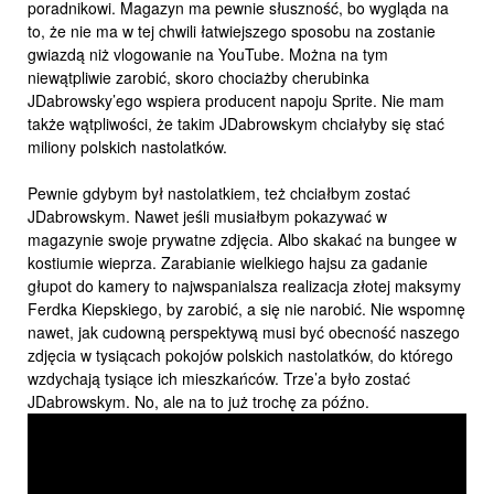
poradnikowi. Magazyn ma pewnie słuszność, bo wygląda na
to, że nie ma w tej chwili łatwiejszego sposobu na zostanie
gwiazdą niż vlogowanie na YouTube. Można na tym
niewątpliwie zarobić, skoro chociażby cherubinka
JDabrowsky’ego wspiera producent napoju Sprite. Nie mam
także wątpliwości, że takim JDabrowskym chciałyby się stać
miliony polskich nastolatków.
Pewnie gdybym był nastolatkiem, też chciałbym zostać
JDabrowskym. Nawet jeśli musiałbym pokazywać w
magazynie swoje prywatne zdjęcia. Albo skakać na bungee w
kostiumie wieprza. Zarabianie wielkiego hajsu za gadanie
głupot do kamery to najwspanialsza realizacja złotej maksymy
Ferdka Kiepskiego, by zarobić, a się nie narobić. Nie wspomnę
nawet, jak cudowną perspektywą musi być obecność naszego
zdjęcia w tysiącach pokojów polskich nastolatków, do którego
wzdychają tysiące ich mieszkańców. Trze’a było zostać
JDabrowskym. No, ale na to już trochę za późno.