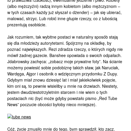
to prawdziwa rzadkość), ewentualnie jedzenie i piwo. Kobiety
(albo mężczyźni) radzą innym kobietom (albo mężczyznom –
w tych czasach każdy już słyszał o dżender) – jak się ubierać,
malować, strzyc. Lub robić inne głupie rzeczy, co z lubością
prezentują osobiście.
Jak rozumiem, tak wybitne postaci w naturalny sposób stają
się dla młodzieży autorytetami. Spójrzmy na okładkę, by
poznać największych. Rezi zdradza rzeczy, o których nigdy nie
mówił żadnej gazecie. Banshee opowiada o swoich odpałach.
Jdabrowsky zachęca: „zobacz moje prywatne foty”. Na ścianie
możemy powiesić sobie podobiznę takich sław, jak Naruciak,
Wardęga, Ajgor i osobnik o wdzięcznym przydomku Z Dupy.
Gdybym miał znowu dziesięć lat i miał jakiekolwiek pojęcie,
kim oni są, to pewnie wisieliby u mnie na drzwiach. Niestety,
jestem dwudziestotrzyletnim starcem i nie wiem o tych
postaciach nic (być może gdyby powstało pismo „Red Tube
News” poczucie obcości byłoby nieco mniejsze).
Cóż, życie zmusiło mnie do tego, bym sprawdził, kto zacz.