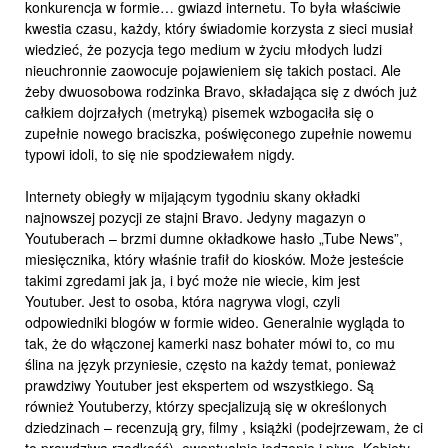
konkurencja w formie… gwiazd internetu. To była właściwie
kwestia czasu, każdy, który świadomie korzysta z sieci musiał
wiedzieć, że pozycja tego medium w życiu młodych ludzi
nieuchronnie zaowocuje pojawieniem się takich postaci. Ale
żeby dwuosobowa rodzinka Bravo, składająca się z dwóch już
całkiem dojrzałych (metryką) pisemek wzbogaciła się o
zupełnie nowego braciszka, poświęconego zupełnie nowemu
typowi idoli, to się nie spodziewałem nigdy.
Internety obiegły w mijającym tygodniu skany okładki
najnowszej pozycji ze stajni Bravo. Jedyny magazyn o
Youtuberach – brzmi dumne okładkowe hasło „Tube News”,
miesięcznika, który właśnie trafił do kiosków. Może jesteście
takimi zgredami jak ja, i być może nie wiecie, kim jest
Youtuber. Jest to osoba, która nagrywa vlogi, czyli
odpowiedniki blogów w formie wideo. Generalnie wygląda to
tak, że do włączonej kamerki nasz bohater mówi to, co mu
ślina na język przyniesie, często na każdy temat, ponieważ
prawdziwy Youtuber jest ekspertem od wszystkiego. Są
również Youtuberzy, którzy specjalizują się w określonych
dziedzinach – recenzują gry, filmy , książki (podejrzewam, że ci