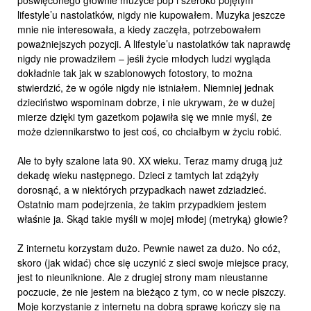
poświęconego głównie muzyce pop i szeroko pojętym
lifestyle’u nastolatków, nigdy nie kupowałem. Muzyka jeszcze
mnie nie interesowała, a kiedy zaczęła, potrzebowałem
poważniejszych pozycji. A lifestyle’u nastolatków tak naprawdę
nigdy nie prowadziłem – jeśli życie młodych ludzi wygląda
dokładnie tak jak w szablonowych fotostory, to można
stwierdzić, że w ogóle nigdy nie istniałem. Niemniej jednak
dzieciństwo wspominam dobrze, i nie ukrywam, że w dużej
mierze dzięki tym gazetkom pojawiła się we mnie myśl, że
może dziennikarstwo to jest coś, co chciałbym w życiu robić.
Ale to były szalone lata 90. XX wieku. Teraz mamy drugą już
dekadę wieku następnego. Dzieci z tamtych lat zdążyły
dorosnąć, a w niektórych przypadkach nawet zdziadzieć.
Ostatnio mam podejrzenia, że takim przypadkiem jestem
właśnie ja. Skąd takie myśli w mojej młodej (metryką) głowie?
Z internetu korzystam dużo. Pewnie nawet za dużo. No cóż,
skoro (jak widać) chce się uczynić z sieci swoje miejsce pracy,
jest to nieuniknione. Ale z drugiej strony mam nieustanne
poczucie, że nie jestem na bieżąco z tym, co w necie piszczy.
Moje korzystanie z internetu na dobrą sprawę kończy się na