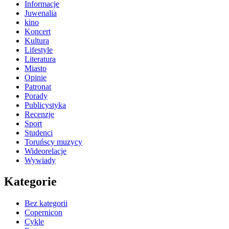
Informacje
Juwenalia
kino
Koncert
Kultura
Lifestyle
Literatura
Miasto
Opinie
Patronat
Porady
Publicystyka
Recenzje
Sport
Studenci
Toruńscy muzycy
Wideorelacje
Wywiady
Kategorie
Bez kategorii
Copernicon
Cykle