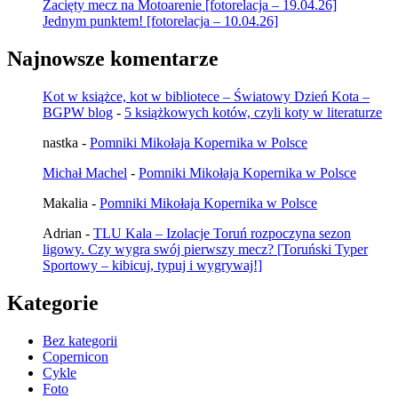
Zacięty mecz na Motoarenie [fotorelacja – 19.04.26]
Jednym punktem! [fotorelacja – 10.04.26]
Najnowsze komentarze
Kot w książce, kot w bibliotece – Światowy Dzień Kota –
BGPW blog
-
5 książkowych kotów, czyli koty w literaturze
nastka
-
Pomniki Mikołaja Kopernika w Polsce
Michał Machel
-
Pomniki Mikołaja Kopernika w Polsce
Makalia
-
Pomniki Mikołaja Kopernika w Polsce
Adrian
-
TLU Kala – Izolacje Toruń rozpoczyna sezon
ligowy. Czy wygra swój pierwszy mecz? [Toruński Typer
Sportowy – kibicuj, typuj i wygrywaj!]
Kategorie
Bez kategorii
Copernicon
Cykle
Foto