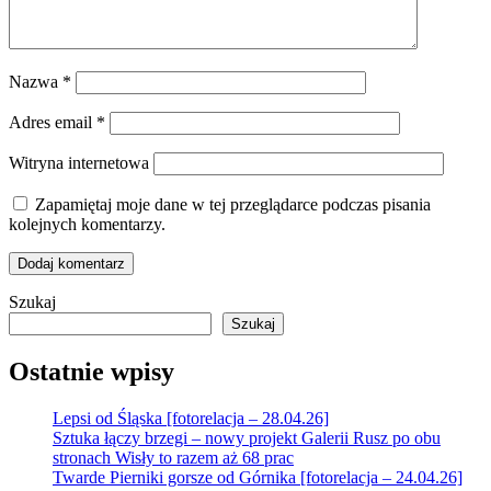
Nazwa
*
Adres email
*
Witryna internetowa
Zapamiętaj moje dane w tej przeglądarce podczas pisania
kolejnych komentarzy.
Szukaj
Szukaj
Ostatnie wpisy
Lepsi od Śląska [fotorelacja – 28.04.26]
Sztuka łączy brzegi – nowy projekt Galerii Rusz po obu
stronach Wisły to razem aż 68 prac
Twarde Pierniki gorsze od Górnika [fotorelacja – 24.04.26]