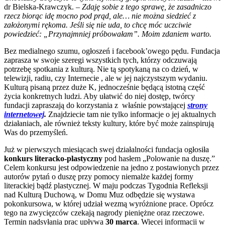
dr Bielska-Krawczyk. –
Zdaję sobie z tego sprawę, że zasadniczo
rzecz biorąc idę mocno pod prąd, ale… nie można siedzieć z
założonymi rękoma. Jeśli się nie uda, to chcę móc uczciwie
powiedzieć: „Przynajmniej próbowałam”. Moim zdaniem warto.
Bez medialnego szumu, ogłoszeń i facebook’owego pędu. Fundacja
zaprasza w swoje szeregi wszystkich tych, którzy odczuwają
potrzebę spotkania z kulturą. Nie tą spotykaną na co dzień, w
telewizji, radiu, czy Internecie , ale w jej najczystszym wydaniu.
Kulturą pisaną przez duże K, jednocześnie będącą istotną część
życia konkretnych ludzi. Aby ułatwić do niej dostęp, twórcy
fundacji zapraszają do korzystania z właśnie powstającej
strony
internetowej
.
Znajdziecie tam nie tylko informacje o jej aktualnych
działaniach, ale również teksty kultury, które być może zainspirują
Was do przemyśleń.
Już w pierwszych miesiącach swej działalności fundacja ogłosiła
konkurs literacko-plastyczny
pod hasłem „Polowanie na duszę.”
Celem konkursu jest odpowiedzenie na jedno z postawionych przez
autorów pytań o duszę przy pomocy niemalże każdej formy
literackiej bądź plastycznej. W maju podczas Tygodnia Refleksji
nad Kulturą Duchową, w Domu Muz odbędzie się wystawa
pokonkursowa, w której udział wezmą wyróżnione prace. Oprócz
tego na zwycięzców czekają nagrody pieniężne oraz rzeczowe.
Termin nadsyłania prac upływa
30 marca
. Więcej informacji w