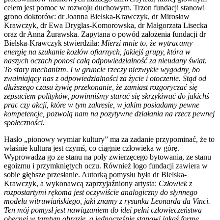
celem jest pomoc w rozwoju duchowym. Trzon fundacji stanowi
grono doktorów: dr Joanna Bielska-Krawczyk, dr Mirosław
Krawczyk, dr Ewa Dryglas-Komorowska, dr Małgorzata Lisecka
oraz dr Anna Żurawska. Zapytana o powód założenia fundacji dr
Bielska-Krawczyk stwierdziła:
Mierzi mnie to, że wytracamy
energię na szukanie kozłów ofiarnych, jakiejś grupy, która w
naszych oczach ponosi całą odpowiedzialność za nieudany świat.
To stary mechanizm. I w gruncie rzeczy niezwykle wygodny, bo
zwalniający nas z odpowiedzialności za życie i otoczenie. Stąd od
dłuższego czasu żywię przekonanie, że zamiast rozgoryczać się
zepsuciem polityków, powinniśmy starać się skrzykiwać do jakichś
prac czy akcji, które w tym zakresie, w jakim posiadamy pewne
kompetencje, pozwolą nam na pozytywne działania na rzecz pewnej
społeczności.
Hasło „pionowy wymiar kultury” ma za zadanie przypominać, że to
właśnie kultura jest czymś, co ciągnie człowieka w górę.
Wyprowadza go ze stanu na poły zwierzęcego bytowania, ze stanu
egoizmu i przymkniętych oczu. Również logo fundacji zawiera w
sobie głębsze przesłanie. Autorką pomysłu była dr Bielska-
Krawczyk, a wykonawcą zaprzyjaźniony artysta:
Człowiek z
rozpostartymi rękoma jest oczywiście analogiczny do słynnego
modelu witruwiańskiego, jaki znamy z rysunku Leonarda da Vinci.
Ten mój pomysł jest nawiązaniem do idei pełni człowieczeństwa
obecnej w tamtym obrazie, a jednocześnie stanowi jakąś formę