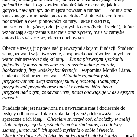
polemiki z nim.
Logo zawiera również takie elementy jak łuk
gotycki, nawiązujący do miejsca powstania fundacji – Torunia oraz
związanego z nim hasła „gotyk na dotyk”. Łuk jest także formą
podkreślenia owej pionowości kultury. Także układ rąk,
uniesionych ku górze, oddaje tę myśl. Kolory (błękit i zieleń), które
wzbudzają skojarzenia z nadzieją oraz życiem, mają w zamyśle
autorki łączyć się z wymiarem duchowym.
Obecnie trwają już prace nad pierwszymi akcjami fundacji. Studenci
zaangażowani w jej tworzenie, chcą przekonać również innych, że
warto zainteresować się kulturą. –
Już na pierwszym spotkaniu
pojawiła się masa pomysłów na szerzenie kultury:
murale,
bookcrosing, listy, kodeksy konferencje
– wspomina Monika Liana,
studentka Kulturoznawstwa. –
Aktualnie zajmujemy się
przygotowaniem akcji szerzącej kulturę osobistą. Planujemy
przygotować przypinki oraz opaski z hasłami, które będą
przypominać o tym, że savoir vivre, nadal obowiązuje w dzisiejszych
czasach.
Fundacja nie jest nastawiona na nawracanie mas i docieranie do
tysięcy odbiorców. Takie działania jej założyciele uważają za
sprzeczne z ich ideą. –
Chciałam stworzyć coś, chociażby w małej
skali, dotyczącego bezpośrednio moich studentów, co miałoby
szansę „uratować” ich sposób myślenia o sobie i świecie.
Chociażby dotyczyło to tylko tej małej grupki młodych ludzi.
– mówi