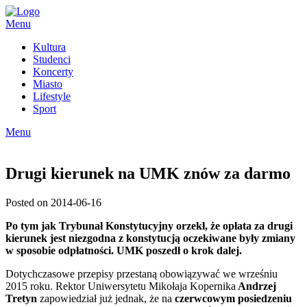
Skip
to
Menu
content
Kultura
Studenci
Koncerty
Miasto
Lifestyle
Sport
Menu
Drugi kierunek na UMK znów za darmo
Posted on 2014-06-16
Po tym jak Trybunał Konstytucyjny orzekł, że opłata za drugi
kierunek jest niezgodna z konstytucją oczekiwane były zmiany
w sposobie odpłatności. UMK poszedł o krok dalej.
Dotychczasowe przepisy przestaną obowiązywać we wrześniu
2015 roku. Rektor Uniwersytetu Mikołaja Kopernika
Andrzej
Tretyn
zapowiedział już jednak, że na
czerwcowym posiedzeniu