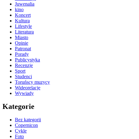
Juwenalia
kino
Koncert
Kultura
Lifestyle
Literatura
Miasto
Opinie
Patronat
Porady
Publicystyka
Recenzje
Sport
Studenci
Toruńscy muzycy
Wideorelacje
Wywiady
Kategorie
Bez kategorii
Copernicon
Cykle
Foto