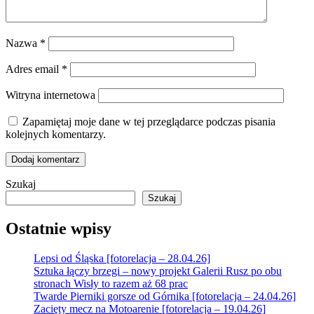
Nazwa
*
Adres email
*
Witryna internetowa
Zapamiętaj moje dane w tej przeglądarce podczas pisania
kolejnych komentarzy.
Szukaj
Szukaj
Ostatnie wpisy
Lepsi od Śląska [fotorelacja – 28.04.26]
Sztuka łączy brzegi – nowy projekt Galerii Rusz po obu
stronach Wisły to razem aż 68 prac
Twarde Pierniki gorsze od Górnika [fotorelacja – 24.04.26]
Zacięty mecz na Motoarenie [fotorelacja – 19.04.26]