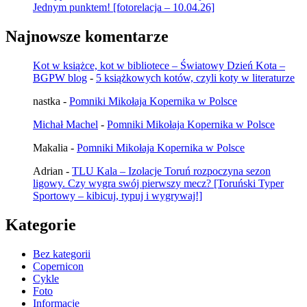
Jednym punktem! [fotorelacja – 10.04.26]
Najnowsze komentarze
Kot w książce, kot w bibliotece – Światowy Dzień Kota –
BGPW blog
-
5 książkowych kotów, czyli koty w literaturze
nastka
-
Pomniki Mikołaja Kopernika w Polsce
Michał Machel
-
Pomniki Mikołaja Kopernika w Polsce
Makalia
-
Pomniki Mikołaja Kopernika w Polsce
Adrian
-
TLU Kala – Izolacje Toruń rozpoczyna sezon
ligowy. Czy wygra swój pierwszy mecz? [Toruński Typer
Sportowy – kibicuj, typuj i wygrywaj!]
Kategorie
Bez kategorii
Copernicon
Cykle
Foto
Informacje