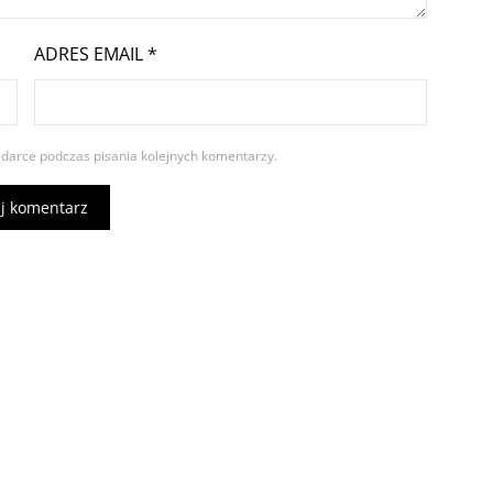
ADRES EMAIL
*
ądarce podczas pisania kolejnych komentarzy.