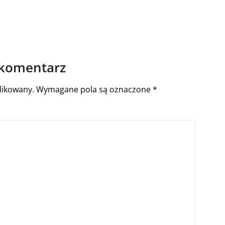
 komentarz
likowany.
Wymagane pola są oznaczone
*