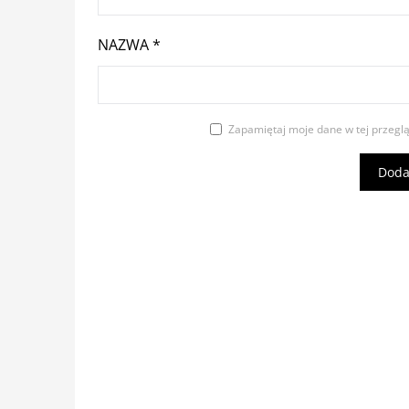
NAZWA
*
Zapamiętaj moje dane w tej przegl