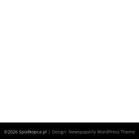
©2026 Spodkopca.pl
| Design:
Newspaperly WordPress Theme