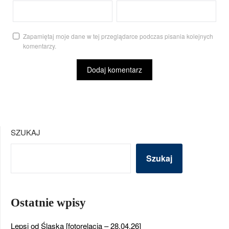
Zapamiętaj moje dane w tej przeglądarce podczas pisania kolejnych
komentarzy.
SZUKAJ
Szukaj
Ostatnie wpisy
Lepsi od Śląska [fotorelacja – 28.04.26]