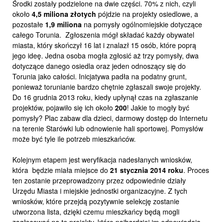
Środki zostały podzielone na dwie części. 70% z nich, czyli
około
4,5 miliona złotych
pójdzie na projekty osiedlowe, a
pozostałe
1,9 miliona
na pomysły ogólnomiejskie dotyczące
całego Torunia. Zgłoszenia mógł składać każdy obywatel
miasta, który skończył 16 lat i znalazł 15 osób, które poprą
jego ideę. Jedna osoba mogła zgłosić aż trzy pomysły, dwa
dotyczące danego osiedla oraz jeden odnoszący się do
Torunia jako całości. Inicjatywa padła na podatny grunt,
ponieważ torunianie bardzo chętnie zgłaszali swoje projekty.
Do 16 grudnia 2013 roku, kiedy upłynął czas na zgłaszanie
projektów, pojawiło się ich około
200
! Jakie to mogły być
pomysły? Plac zabaw dla dzieci, darmowy dostęp do Internetu
na terenie Starówki lub odnowienie hali sportowej. Pomysłów
może być tyle ile potrzeb mieszkańców.
Kolejnym etapem jest weryfikacja nadesłanych wniosków,
która będzie miała miejsce do
21 stycznia 2014 roku
. Proces
ten zostanie przeprowadzony przez odpowiednie działy
Urzędu Miasta i miejskie jednostki organizacyjne. Z tych
wniosków, które przejdą pozytywnie selekcję zostanie
utworzona lista, dzięki czemu mieszkańcy będą mogli