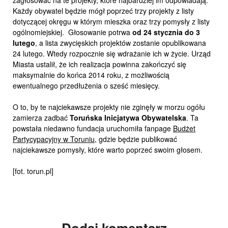
zagłosować na te projekty, które najbardziej im odpowiadają.
Każdy obywatel będzie mógł poprzeć trzy projekty z listy
dotyczącej okręgu w którym mieszka oraz trzy pomysły z listy
ogólnomiejskiej. Głosowanie potrwa
od
24 stycznia do 3
lutego
, a lista zwycięskich projektów zostanie opublikowana
24 lutego. Wtedy rozpocznie się wdrażanie ich w życie. Urząd
Miasta ustalił, że ich realizacja powinna zakończyć się
maksymalnie do końca 2014 roku, z możliwością
ewentualnego przedłużenia o sześć miesięcy.
O to, by te najciekawsze projekty nie zginęły w morzu ogółu
zamierza zadbać
Toruńska Inicjatywa Obywatelska
. Ta
powstała niedawno fundacja uruchomiła fanpage
Budżet
Partycypacyjny w Toruniu
, gdzie będzie publikować
najciekawsze pomysły, które warto poprzeć swoim głosem.
[fot. torun.pl]
Dodaj komentarz