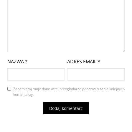
NAZWA
*
ADRES EMAIL
*
Zapamiętaj moje dane w tej przeglądarce podczas pisania kolejnych
komentarzy.