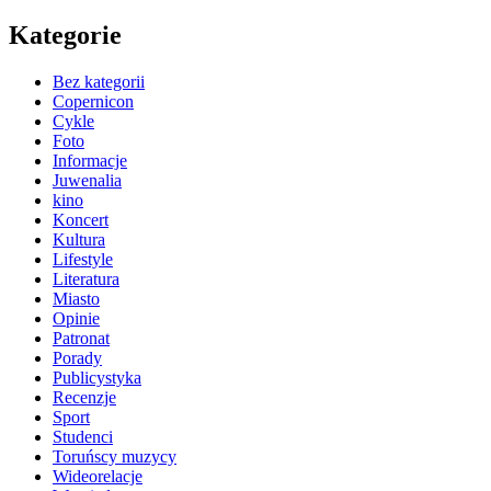
Kategorie
Bez kategorii
Copernicon
Cykle
Foto
Informacje
Juwenalia
kino
Koncert
Kultura
Lifestyle
Literatura
Miasto
Opinie
Patronat
Porady
Publicystyka
Recenzje
Sport
Studenci
Toruńscy muzycy
Wideorelacje