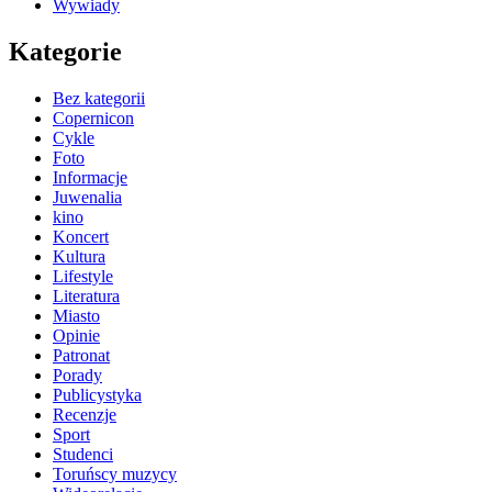
Wywiady
Kategorie
Bez kategorii
Copernicon
Cykle
Foto
Informacje
Juwenalia
kino
Koncert
Kultura
Lifestyle
Literatura
Miasto
Opinie
Patronat
Porady
Publicystyka
Recenzje
Sport
Studenci
Toruńscy muzycy