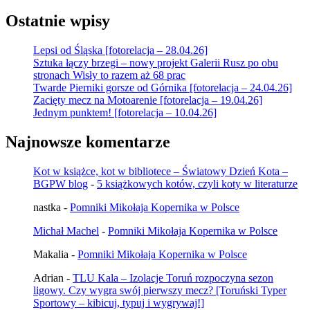
Ostatnie wpisy
Lepsi od Śląska [fotorelacja – 28.04.26]
Sztuka łączy brzegi – nowy projekt Galerii Rusz po obu
stronach Wisły to razem aż 68 prac
Twarde Pierniki gorsze od Górnika [fotorelacja – 24.04.26]
Zacięty mecz na Motoarenie [fotorelacja – 19.04.26]
Jednym punktem! [fotorelacja – 10.04.26]
Najnowsze komentarze
Kot w książce, kot w bibliotece – Światowy Dzień Kota –
BGPW blog
-
5 książkowych kotów, czyli koty w literaturze
nastka
-
Pomniki Mikołaja Kopernika w Polsce
Michał Machel
-
Pomniki Mikołaja Kopernika w Polsce
Makalia
-
Pomniki Mikołaja Kopernika w Polsce
Adrian
-
TLU Kala – Izolacje Toruń rozpoczyna sezon
ligowy. Czy wygra swój pierwszy mecz? [Toruński Typer
Sportowy – kibicuj, typuj i wygrywaj!]