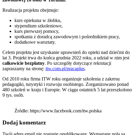
Realizacja projektu obejmuje:
kurs opiekuna w żłobku,
stypendium szkoleniowe,
kurs pierwszej pomocy,
spotkania z doradcą zawodowym i pośrednikiem pracy,
dodatkowe warsztaty.
Celem projektu jest uzyskanie uprawnień do opieki nad dziećmi do
lat 3. Projekt trwa do końca grudnia 2022 roku, a udział w nim jest
całkowicie
bezpłatny
. Po szczegóły dotyczące rekrutacji
zapraszamy na stronę:
itw.com.pl/pracaplus
.
Od 2010 roku firma ITW roku organizuje szkolenia z zakresu
pedagogiki, turystyki i rozwoju osobistego. Zorganizowano ponad
480 szkoleń w kraju i Europie. W ciągu ostatnich 5 lat przeszkolono
9 tys. osób.
Źródło: https://www.facebook.com/itw.polska
Dodaj komentarz
Twój adres email nie zostanie opublikowany.
Wymagane pola są