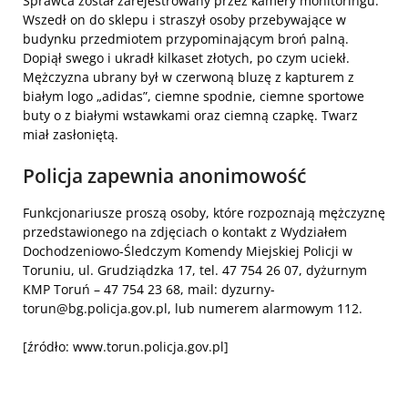
Sprawca został zarejestrowany przez kamery monitoringu.
Wszedł on do sklepu i straszył osoby przebywające w
budynku przedmiotem przypominającym broń palną.
Dopiął swego i ukradł kilkaset złotych, po czym uciekł.
Mężczyzna ubrany był w czerwoną bluzę z kapturem z
białym logo „adidas”, ciemne spodnie, ciemne sportowe
buty o z białymi wstawkami oraz ciemną czapkę. Twarz
miał zasłoniętą.
Policja zapewnia anonimowość
Funkcjonariusze proszą osoby, które rozpoznają mężczyznę
przedstawionego na zdjęciach o kontakt z Wydziałem
Dochodzeniowo-Śledczym Komendy Miejskiej Policji w
Toruniu, ul. Grudziądzka 17, tel. 47 754 26 07, dyżurnym
KMP Toruń – 47 754 23 68, mail: dyzurny-
torun@bg.policja.gov.pl, lub numerem alarmowym 112.
[źródło: www.torun.policja.gov.pl]