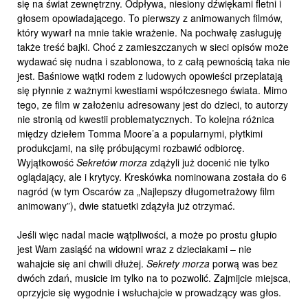
się na świat zewnętrzny. Odpływa, niesiony dźwiękami fletni i
głosem opowiadającego. To pierwszy z animowanych filmów,
który wywarł na mnie takie wrażenie. Na pochwałę zasługuję
także treść bajki. Choć z zamieszczanych w sieci opisów może
wydawać się nudna i szablonowa, to z całą pewnością taka nie
jest. Baśniowe wątki rodem z ludowych opowieści przeplatają
się płynnie z ważnymi kwestiami współczesnego świata. Mimo
tego, ze film w założeniu adresowany jest do dzieci, to autorzy
nie stronią od kwestii problematycznych. To kolejna różnica
między dziełem Tomma Moore’a a popularnymi, płytkimi
produkcjami, na siłę próbującymi rozbawić odbiorcę.
Wyjątkowość
Sekretów morza
zdążyli już docenić nie tylko
oglądający, ale i krytycy. Kreskówka nominowana została do 6
nagród (w tym Oscarów za „Najlepszy długometrażowy film
animowany”), dwie statuetki zdążyła już otrzymać.
Jeśli więc nadal macie wątpliwości, a może po prostu głupio
jest Wam zasiąść na widowni wraz z dzieciakami – nie
wahajcie się ani chwili dłużej.
Sekrety morza
porwą was bez
dwóch zdań, musicie im tylko na to pozwolić. Zajmijcie miejsca,
oprzyjcie się wygodnie i wsłuchajcie w prowadzący was głos.