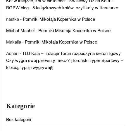
Kot w książce, kot w bibliotece – Światowy Dzień Kota –
BGPW blog
-
5 książkowych kotów, czyli koty w literaturze
nastka
-
Pomniki Mikołaja Kopernika w Polsce
Michał Machel
-
Pomniki Mikołaja Kopernika w Polsce
Makalia
-
Pomniki Mikołaja Kopernika w Polsce
Adrian
-
TLU Kala – Izolacje Toruń rozpoczyna sezon ligowy.
Czy wygra swój pierwszy mecz? [Toruński Typer Sportowy –
kibicuj, typuj i wygrywaj!]
Kategorie
Bez kategorii