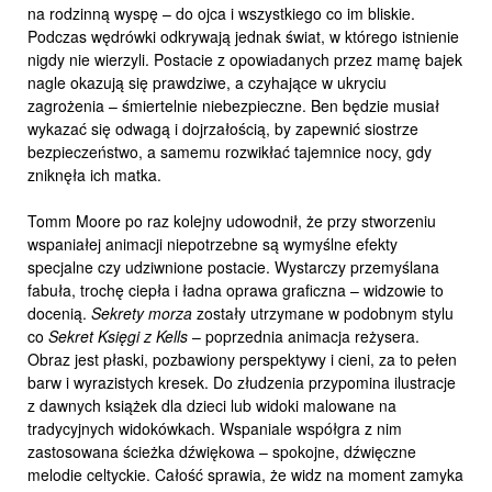
na rodzinną wyspę – do ojca i wszystkiego co im bliskie.
Podczas wędrówki odkrywają jednak świat, w którego istnienie
nigdy nie wierzyli. Postacie z opowiadanych przez mamę bajek
nagle okazują się prawdziwe, a czyhające w ukryciu
zagrożenia – śmiertelnie niebezpieczne. Ben będzie musiał
wykazać się odwagą i dojrzałością, by zapewnić siostrze
bezpieczeństwo, a samemu rozwikłać tajemnice nocy, gdy
zniknęła ich matka.
Tomm Moore po raz kolejny udowodnił, że przy stworzeniu
wspaniałej animacji niepotrzebne są wymyślne efekty
specjalne czy udziwnione postacie. Wystarczy przemyślana
fabuła, trochę ciepła i ładna oprawa graficzna – widzowie to
docenią.
Sekrety morza
zostały utrzymane w podobnym stylu
co
Sekret Księgi z Kells
– poprzednia animacja reżysera.
Obraz jest płaski, pozbawiony perspektywy i cieni, za to pełen
barw i wyrazistych kresek. Do złudzenia przypomina ilustracje
z dawnych książek dla dzieci lub widoki malowane na
tradycyjnych widokówkach. Wspaniale współgra z nim
zastosowana ścieżka dźwiękowa – spokojne, dźwięczne
melodie celtyckie. Całość sprawia, że widz na moment zamyka