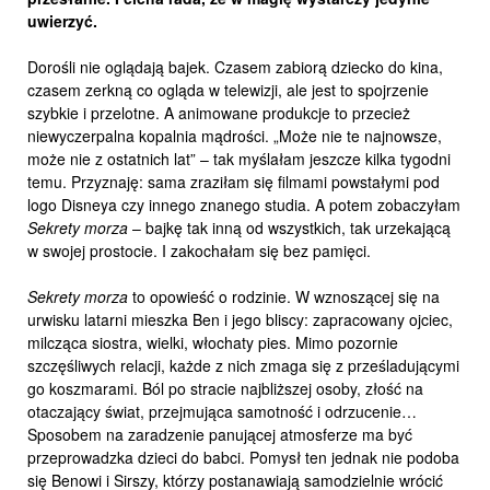
uwierzyć.
Dorośli nie oglądają bajek. Czasem zabiorą dziecko do kina,
czasem zerkną co ogląda w telewizji, ale jest to spojrzenie
szybkie i przelotne. A animowane produkcje to przecież
niewyczerpalna kopalnia mądrości. „Może nie te najnowsze,
może nie z ostatnich lat” – tak myślałam jeszcze kilka tygodni
temu. Przyznaję: sama zraziłam się filmami powstałymi pod
logo Disneya czy innego znanego studia. A potem zobaczyłam
Sekrety morza
– bajkę tak inną od wszystkich, tak urzekającą
w swojej prostocie. I zakochałam się bez pamięci.
Sekrety morza
to opowieść o rodzinie. W wznoszącej się na
urwisku latarni mieszka Ben i jego bliscy: zapracowany ojciec,
milcząca siostra, wielki, włochaty pies. Mimo pozornie
szczęśliwych relacji, każde z nich zmaga się z prześladującymi
go koszmarami. Ból po stracie najbliższej osoby, złość na
otaczający świat, przejmująca samotność i odrzucenie…
Sposobem na zaradzenie panującej atmosferze ma być
przeprowadzka dzieci do babci. Pomysł ten jednak nie podoba
się Benowi i Sirszy, którzy postanawiają samodzielnie wrócić