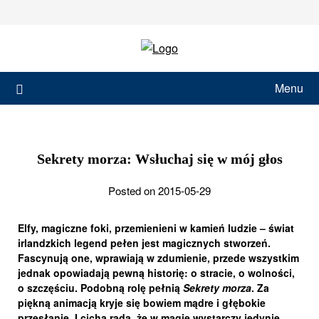
Skip
to
content
Menu
Sekrety morza: Wsłuchaj się w mój głos
Posted on 2015-05-29
Elfy, magiczne foki, przemienieni w kamień ludzie – świat
irlandzkich legend pełen jest magicznych stworzeń.
Fascynują one, wprawiają w zdumienie, przede wszystkim
jednak opowiadają pewną historię: o stracie, o wolności,
o szczęściu. Podobną rolę pełnią
Sekrety morza
. Za
piękną animacją kryje się bowiem mądre i głębokie
przesłanie. I cicha rada, że w magię wystarczy jedynie