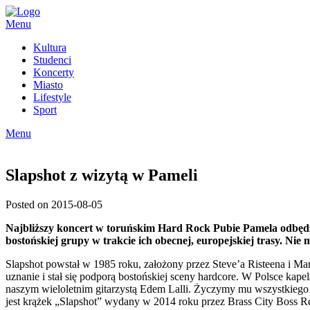
Skip
to
Menu
content
Kultura
Studenci
Koncerty
Miasto
Lifestyle
Sport
Menu
Slapshot z wizytą w Pameli
Posted on 2015-08-05
Najbliższy koncert w toruńskim Hard Rock Pubie Pamela odbędzi
bostońskiej grupy w trakcie ich obecnej, europejskiej trasy. Nie
Slapshot powstał w 1985 roku, założony przez Steve’a Risteena i M
uznanie i stał się podporą bostońskiej sceny hardcore. W Polsce kape
naszym wieloletnim gitarzystą Edem Lalli. Życzymy mu wszystkiego
jest krążek „Slapshot” wydany w 2014 roku przez Brass City Boss R