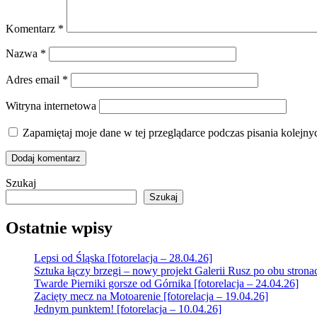
Komentarz
*
Nazwa
*
Adres email
*
Witryna internetowa
Zapamiętaj moje dane w tej przeglądarce podczas pisania kolejny
Szukaj
Szukaj
Ostatnie wpisy
Lepsi od Śląska [fotorelacja – 28.04.26]
Sztuka łączy brzegi – nowy projekt Galerii Rusz po obu strona
Twarde Pierniki gorsze od Górnika [fotorelacja – 24.04.26]
Zacięty mecz na Motoarenie [fotorelacja – 19.04.26]
Jednym punktem! [fotorelacja – 10.04.26]