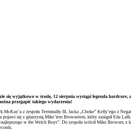
e się wyjątkowo w środę. 12 sierpnia wystąpi legenda hardcore, 
 można przegapić takiego wydarzenia!
ark McKay’a z zespołu Terminally Ill, Jacka „Choke” Kelly’ego z Neg
la pojawi się z gitarzystą Mike’iem Browserem, który zastąpił Eda Lal
 najlepszego w the Welch Boys”. Do zespołu wrócił Mike Browser, z 
ecords.