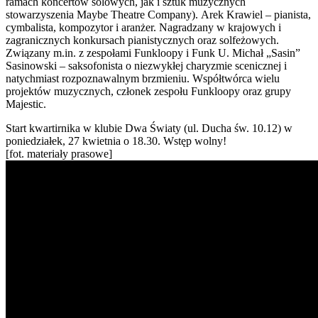
ramach koncertów solowych, jak i sztuk muzycznych
stowarzyszenia Maybe Theatre Company). Arek Krawiel – pianista,
cymbalista, kompozytor i aranżer. Nagradzany w krajowych i
zagranicznych konkursach pianistycznych oraz solfeżowych.
Związany m.in. z zespołami Funkloopy i Funk U. Michał „Sasin”
Sasinowski – saksofonista o niezwykłej charyzmie scenicznej i
natychmiast rozpoznawalnym brzmieniu. Współtwórca wielu
projektów muzycznych, członek zespołu Funkloopy oraz grupy
Majestic.
Start kwartirnika w klubie Dwa Światy (ul. Ducha św. 10.12) w
poniedziałek, 27 kwietnia o 18.30. Wstęp wolny!
[fot. materiały prasowe]