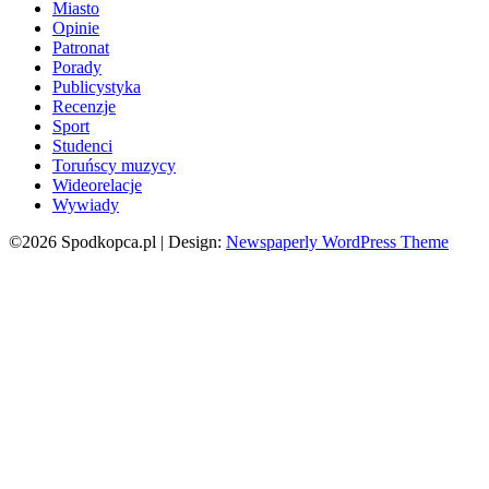
Miasto
Opinie
Patronat
Porady
Publicystyka
Recenzje
Sport
Studenci
Toruńscy muzycy
Wideorelacje
Wywiady
©2026 Spodkopca.pl
| Design:
Newspaperly WordPress Theme