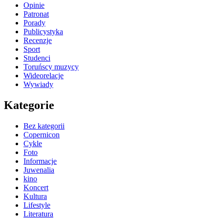
Opinie
Patronat
Porady
Publicystyka
Recenzje
Sport
Studenci
Toruńscy muzycy
Wideorelacje
Wywiady
Kategorie
Bez kategorii
Copernicon
Cykle
Foto
Informacje
Juwenalia
kino
Koncert
Kultura
Lifestyle
Literatura