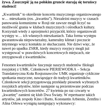
żywa. Zaszczepić ją na polskim gruncie starają się toruńscy
studenci!
„Kwartirnik” to określenie koncertu muzycznego organizowanego
w… mieszkaniu (ros. „kwartira”). Niezależni muzycy w czasach
panowania komunizmu w Rosji nie zawsze mogli liczyć na
możliwość grania w klubach muzycznych i ośrodkach kultury.
Korzystali wtedy z uprzejmości przyjaciół, którzy organizowali
występy w… ich własnych mieszkaniach. Taka forma występu
gwarantowała niepowtarzalny, kameralny klimat i poczucie
intymnego wręcz kontaktu ze słuchaczami. Nie dziwi więc, że
nawet po upadku ZSRR, kiedy muzycy rosyjscy mogli już
występować w prawdziwych koncertowych miejscach, nie
zrezygnowali z kwartirników.
Fenomen kwartirników fascynuje naszych studentów filologii
rosyjskiej z UMK. Członkowie PIERIEWODKA – Sekcja
Translatoryczna Koła Rosjoznawców UMK organizuje cykliczne
spotkania muzyczne, nawiązujące do tradycji kwartirników.
Członkowie sekcji przygotowują przekłady piosenek wybranych
rosyjskich artystów, które następnie są prezentowane podczas
kwartirnikowych koncertów. 27 kwietnia po raz czwarty w
„kwartirę” zamieni się klub Dwa Światy. W repertuarze takich
artystów, jak zespoły Kino i Barto, Konstantin Arbienin, Zemfira i
Alina Orłowa wystąpią następujący wykonawcy: