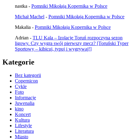
nastka
-
Pomniki Mikołaja Kopernika w Polsce
Michał Machel
-
Pomniki Mikołaja Kopernika w Polsce
Makalia
-
Pomniki Mikołaja Kopernika w Polsce
Adrian
-
TLU Kala – Izolacje Toruń rozpoczyna sezon
ligowy. Czy wygra swój pierwszy mecz? [Toruński Typer
Sportowy – kibicuj, typuj i wygrywaj!]
Kategorie
Bez kategorii
Copernicon
Cykle
Foto
Informacje
Juwenalia
kino
Koncert
Kultura
Lifestyle
Literatura
Miasto