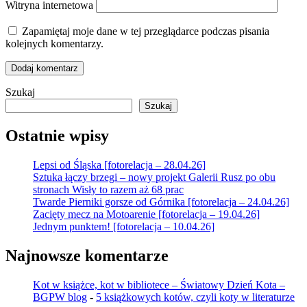
Witryna internetowa
Zapamiętaj moje dane w tej przeglądarce podczas pisania
kolejnych komentarzy.
Szukaj
Szukaj
Ostatnie wpisy
Lepsi od Śląska [fotorelacja – 28.04.26]
Sztuka łączy brzegi – nowy projekt Galerii Rusz po obu
stronach Wisły to razem aż 68 prac
Twarde Pierniki gorsze od Górnika [fotorelacja – 24.04.26]
Zacięty mecz na Motoarenie [fotorelacja – 19.04.26]
Jednym punktem! [fotorelacja – 10.04.26]
Najnowsze komentarze
Kot w książce, kot w bibliotece – Światowy Dzień Kota –
BGPW blog
-
5 książkowych kotów, czyli koty w literaturze