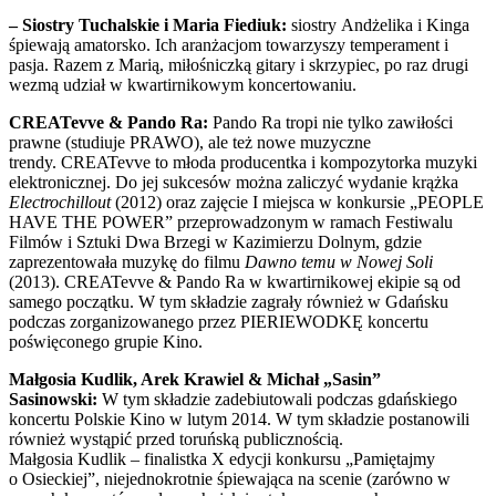
– Siostry Tuchalskie i Maria Fiediuk:
siostry
Andżelika i Kinga
śpiewają amatorsko. Ich aranżacjom towarzyszy temperament i
pasja. Razem z Marią, miłośniczką gitary i skrzypiec, po raz drugi
wezmą udział w kwartirnikowym koncertowaniu.
CREATevve & Pando Ra:
Pando Ra tropi nie tylko zawiłości
prawne (studiuje PRAWO), ale też nowe muzyczne
trendy. CREATevve to młoda producentka i kompozytorka muzyki
elektronicznej. Do jej sukcesów można zaliczyć wydanie krążka
Electrochillout
(2012) oraz zajęcie I miejsca w konkursie „PEOPLE
HAVE THE POWER” przeprowadzonym w ramach Festiwalu
Filmów i Sztuki Dwa Brzegi w Kazimierzu Dolnym, gdzie
zaprezentowała muzykę do filmu
Dawno temu w Nowej Soli
(2013). CREATevve & Pando Ra w kwartirnikowej ekipie są od
samego początku. W tym składzie zagrały również w Gdańsku
podczas zorganizowanego przez PIERIEWODKĘ koncertu
poświęconego grupie Kino.
Małgosia Kudlik, Arek Krawiel & Michał „Sasin”
Sasinowski:
W tym składzie zadebiutowali podczas gdańskiego
koncertu Polskie Kino w lutym 2014. W tym składzie postanowili
również wystąpić przed toruńską publicznością.
Małgosia Kudlik – finalistka X edycji konkursu „Pamiętajmy
o Osieckiej”, niejednokrotnie śpiewająca na scenie (zarówno w