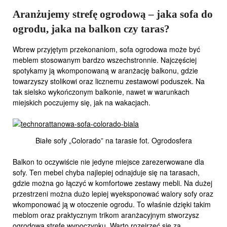
Aranżujemy strefę ogrodową – jaka sofa do
ogrodu, jaka na balkon czy taras?
Wbrew przyjętym przekonaniom, sofa ogrodowa może być
meblem stosowanym bardzo wszechstronnie. Najczęściej
spotykamy ją wkomponowaną w aranżację balkonu, gdzie
towarzyszy stolikowi oraz licznemu zestawowi poduszek. Na
tak sielsko wykończonym balkonie, nawet w warunkach
miejskich poczujemy się, jak na wakacjach.
Białe sofy „Colorado” na tarasie fot. Ogrodosfera
Balkon to oczywiście nie jedyne miejsce zarezerwowane dla
sofy. Ten mebel chyba najlepiej odnajduje się na tarasach,
gdzie można go łączyć w komfortowe zestawy mebli. Na dużej
przestrzeni można dużo lepiej wyeksponować walory sofy oraz
wkomponować ją w otoczenie ogrodu. To właśnie dzięki takim
meblom oraz praktycznym trikom aranżacyjnym stworzysz
ogrodową strefę wypoczynku. Warto rozejrzeć się za