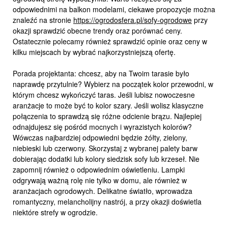
odpowiednimi na balkon modelami, ciekawe propozycje można
znaleźć na stronie
https://ogrodosfera.pl/sofy-ogrodowe
przy
okazji sprawdzić obecne trendy oraz porównać ceny.
Ostatecznie polecamy również sprawdzić opinie oraz ceny w
kilku miejscach by wybrać najkorzystniejszą ofertę.
Porada projektanta: chcesz, aby na Twoim tarasie było
naprawdę przytulnie? Wybierz na początek kolor przewodni, w
którym chcesz wykończyć taras. Jeśli lubisz nowoczesne
aranżacje to może być to kolor szary. Jeśli wolisz klasyczne
połączenia to sprawdzą się różne odcienie brązu. Najlepiej
odnajdujesz się pośród mocnych i wyrazistych kolorów?
Wówczas najbardziej odpowiedni będzie żółty, zielony,
niebieski lub czerwony. Skorzystaj z wybranej palety barw
dobierając dodatki lub kolory siedzisk sofy lub krzeseł. Nie
zapomnij również o odpowiednim oświetleniu. Lampki
odgrywają ważną rolę nie tylko w domu, ale również w
aranżacjach ogrodowych. Delikatne światło, wprowadza
romantyczny, melancholijny nastrój, a przy okazji doświetla
niektóre strefy w ogrodzie.