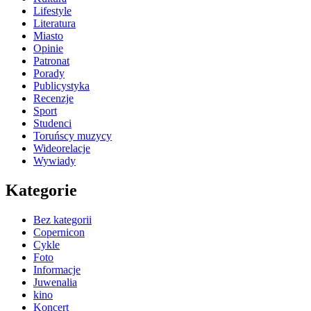
Lifestyle
Literatura
Miasto
Opinie
Patronat
Porady
Publicystyka
Recenzje
Sport
Studenci
Toruńscy muzycy
Wideorelacje
Wywiady
Kategorie
Bez kategorii
Copernicon
Cykle
Foto
Informacje
Juwenalia
kino
Koncert