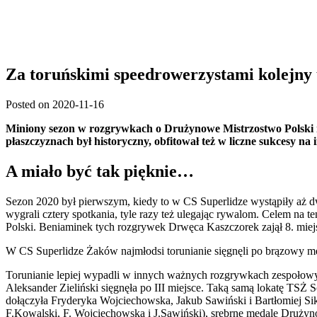
Za toruńskimi speedrowerzystami kolejny
Posted on 2020-11-16
Miniony sez
on w rozgrywkach o Drużynowe Mistrzostwo Polski 
płaszczyznach był historycz
ny
, obfitował też w liczne sukcesy na
A miało być tak pięknie…
Sezon 2020 był pierwszym, kiedy to w CS Superlidze wystąpiły aż 
wygrali cztery spotkania, tyle razy też ulegając rywalom
. Celem na te
Polski. Beniaminek tych rozgrywek Drwęca
Kaszczorek
zajął 8. mie
W CS Superlidze Żaków najmłodsi torunianie sięgnęli po brązowy m
Torunianie lepiej wypadli w innych ważnych rozgrywkach zespołow
Aleksander Zieliński
sięgnęła po III miejsce. Taką samą lokatę TSŻ
S
dołączyła Fryderyka Wojciechowska, Jakub Sawiński i Bartłomiej
Sik
F.Kowalski
,
F. Wojciechowska i
J.Sawiński
),
srebrne medale Druży