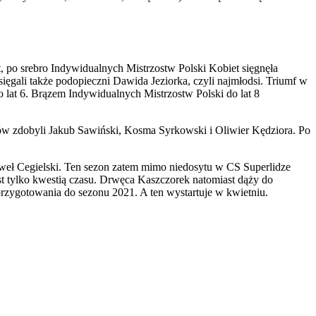
t,
po
srebro Indywidualnych Mistrzostw Polski K
obiet
sięgnęła
ięgali także podopieczni Dawida Jeziorka, czyli najmłodsi. Triumf w
o lat 6. Brązem Indywidualnych Mistrzostw Polski do lat 8
tów zdobyli Jakub Sawiński, Kosma
Syrkowski
i Oliwier Kędziora.
Po
aweł C
egielski.
Ten sezon zatem mimo niedosytu w CS Superlidze
t tylko kwestią cz
asu. Drwęca
Kaszczorek
natomiast dąży do
przygotowania do sezonu 2021. A ten wystartuje
w kwietni
u.