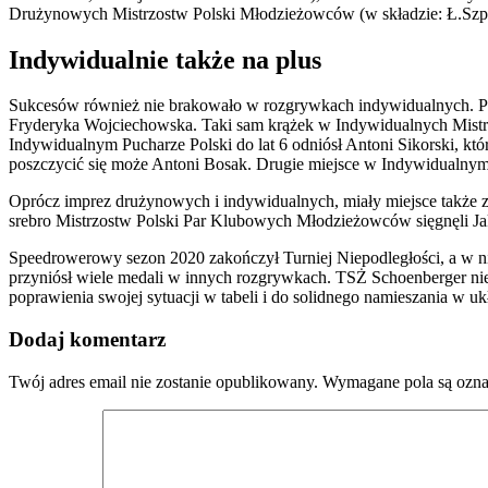
Drużynowych Mistrzostw Polski Młodzieżowców (w składzie:
Ł.Szp
Indywidualnie także na plus
Sukcesów również nie brakowało w rozgrywkach indywidualnych. Po
Fryderyka Wojciechowska. Taki sam krążek w Indywidualnych Mist
Indywidualnym Pucharze Polski do lat 6 odniósł Antoni Sikorski, kt
poszczycić się może Antoni Bosak.
Drugie miejsce w Indywidualnym
Oprócz imprez drużynowych i indywidualnych, miały miejsce także
srebro Mistrzostw Polski Par Klubowych Młodzieżowców sięgnęli Ja
Speedrowerowy
sezon 2020 zakończył Turniej Niepodległości, a w n
przyniósł wiele medali w innych rozgrywkach. TSŻ
Schoenberger
nie
poprawienia swojej sytuacji w tabeli i do solidnego namieszania w u
Dodaj komentarz
Twój adres email nie zostanie opublikowany.
Wymagane pola są ozn