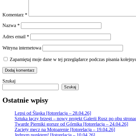
Komentarz
*
Nazwa
*
Adres email
*
Witryna internetowa
Zapamiętaj moje dane w tej przeglądarce podczas pisania kolejny
Szukaj
Szukaj
Ostatnie wpisy
Lepsi od Śląska [fotorelacja – 28.04.26]
Sztuka łączy brzegi – nowy projekt Galerii Rusz po obu strona
Twarde Pierniki gorsze od Górnika [fotorelacja – 24.04.26]
Zacięty mecz na Motoarenie [fotorelacja – 19.04.26]
Jednym punktem! [fotorelacja – 10.04.26]