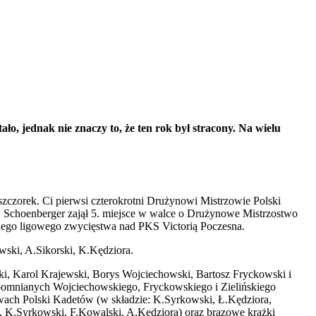
stało, jednak nie znaczy to, że ten rok był stracony. Na wielu
szczorek
.
Ci pierwsi czterokrotni Drużynowi Mistrzowie Polski
Ż
Schoenberger
zajął 5. miejsce w walce o Drużynowe Mistrzostwo
nego ligoweg
o zwycięstwa nad PKS Victorią Poczesna.
wski
,
A.Sikorski
,
K.Kędziora
.
i, Karol Krajewski, Borys Wojciechowski, Bartosz
Fryckowski
i
pomnia
nych Wojciechowskiego,
Fryckowskiego
i Zielińskiego
wach Polski Kadetów
(w składzie
:
K.Syrkowski
,
Ł.Kędziora
,
,
K.Syrkowski
,
F.Kowalski
,
A.Kędziora
) oraz brązowe krążki