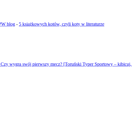
GPW blog
-
5 książkowych kotów, czyli koty w literaturze
 Czy wygra swój pierwszy mecz? [Toruński Typer Sportowy – kibicuj, 