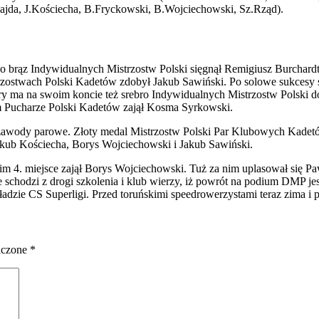
ajda
,
J.Kościecha
,
B.Fryckowski
,
B.Wojciechowski
,
Sz
.Rząd
).
 brąz Indywidualnych Mistrzostw Polski sięgnął Remigiusz Burchard
rzostwach Polski Kadetów zdobył Jakub Sawiński.
Po solowe sukcesy s
óry ma na swoim ko
ncie też srebro Indywidualnych Mistrzostw Polski d
 Pucharze Polski Kadetów zajął Kosma
Syrkowski
.
 zawody parowe. Złoty medal Mistrzostw Polski Par Klubowych Kade
kub Kościecha, Borys Wojciechowski i Jakub Sawiński.
im 4. miejsce zajął Borys Wojciechowski. Tuż za nim uplasował się P
 schodzi z drogi szkolenia i klub wierzy, iż powrót na podium DMP jes
kładzie CS Superligi. Przed toruńskimi
speedrowerzystami
teraz zima i 
aczone
*