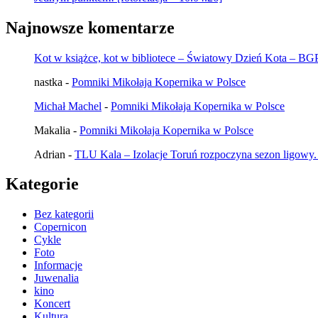
Najnowsze komentarze
Kot w książce, kot w bibliotece – Światowy Dzień Kota – B
nastka
-
Pomniki Mikołaja Kopernika w Polsce
Michał Machel
-
Pomniki Mikołaja Kopernika w Polsce
Makalia
-
Pomniki Mikołaja Kopernika w Polsce
Adrian
-
TLU Kala – Izolacje Toruń rozpoczyna sezon ligowy.
Kategorie
Bez kategorii
Copernicon
Cykle
Foto
Informacje
Juwenalia
kino
Koncert
Kultura