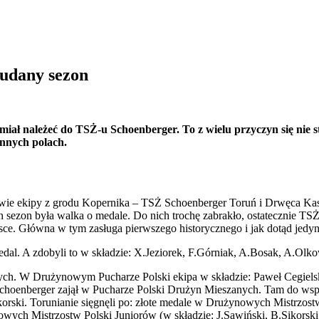
 udany sezon
miał należeć do TSŻ-u
Schoenberger
. To z wielu przyczyn się nie 
 innych polach.
dwie ekipy z grodu Kopernika – TSŻ
Schoenberger
Toruń i Drwęca
Ka
n sezon była walka o medale. Do nich trochę zabrak
ło, ostatecznie TS
jsce. Główna w tym zasługa pierwszego historycznego i jak dotąd jedy
edal.
A zdobyli to w składzie:
X.Jeziorek
,
F.Górniak
,
A.Bosak
,
A.Olko
ych. W Drużynowym Pucharze Polski ekipa w składzie: Paweł Cegielsk
choenberger
zajął w Pucharze Polski Drużyn Mieszanych. Tam do ws
orski.
Torunianie sięgnęli po
:
złote medale w Drużynowych Mistrzost
nowych
Mistrzostw Polski Juniorów (
w składzie:
J.Sawiński
,
B.Sikorski