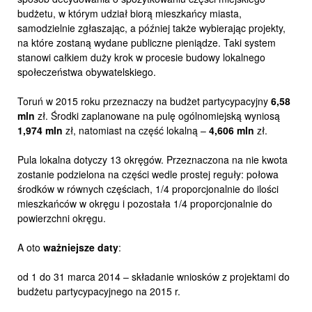
budżetu, w którym udział biorą mieszkańcy miasta,
samodzielnie zgłaszając, a później także wybierając projekty,
na które zostaną wydane publiczne pieniądze. Taki system
stanowi całkiem duży krok w procesie budowy lokalnego
społeczeństwa obywatelskiego.
Toruń w 2015 roku przeznaczy na budżet partycypacyjny
6,58
mln
zł. Środki zaplanowane na pulę ogólnomiejską wyniosą
1,974 mln
zł, natomiast na część lokalną –
4,606 mln
zł.
Pula lokalna dotyczy 13 okręgów. Przeznaczona na nie kwota
zostanie podzielona na części wedle prostej reguły: połowa
środków w równych częściach, 1/4 proporcjonalnie do ilości
mieszkańców w okręgu i pozostała 1/4 proporcjonalnie do
powierzchni okręgu.
A oto
ważniejsze daty
:
od 1 do 31 marca 2014 – składanie wniosków z projektami do
budżetu partycypacyjnego na 2015 r.