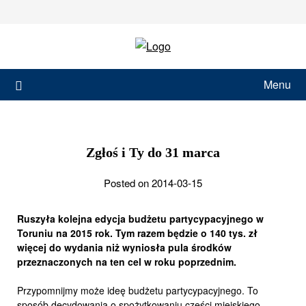
Skip
to
content
Menu
Zgłoś i Ty do 31 marca
Posted on 2014-03-15
Ruszyła kolejna edycja budżetu partycypacyjnego w
Toruniu na 2015 rok. Tym razem będzie o 140 tys. zł
więcej do wydania niż wyniosła pula środków
przeznaczonych na ten cel w roku poprzednim.
Przypomnijmy może ideę budżetu partycypacyjnego. To
sposób decydowania o spożytkowaniu części miejskiego