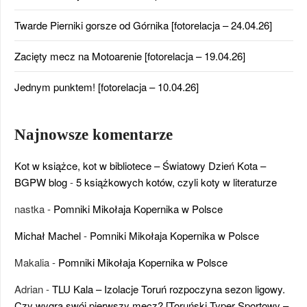
Twarde Pierniki gorsze od Górnika [fotorelacja – 24.04.26]
Zacięty mecz na Motoarenie [fotorelacja – 19.04.26]
Jednym punktem! [fotorelacja – 10.04.26]
Najnowsze komentarze
Kot w książce, kot w bibliotece – Światowy Dzień Kota –
BGPW blog
-
5 książkowych kotów, czyli koty w literaturze
nastka
-
Pomniki Mikołaja Kopernika w Polsce
Michał Machel
-
Pomniki Mikołaja Kopernika w Polsce
Makalia
-
Pomniki Mikołaja Kopernika w Polsce
Adrian
-
TLU Kala – Izolacje Toruń rozpoczyna sezon ligowy.
Czy wygra swój pierwszy mecz? [Toruński Typer Sportowy –