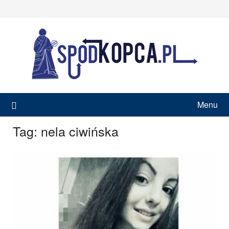
Skip
to
content
Menu
Tag:
nela ciwińska