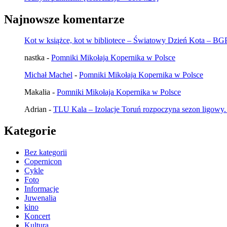
Najnowsze komentarze
Kot w książce, kot w bibliotece – Światowy Dzień Kota – B
nastka
-
Pomniki Mikołaja Kopernika w Polsce
Michał Machel
-
Pomniki Mikołaja Kopernika w Polsce
Makalia
-
Pomniki Mikołaja Kopernika w Polsce
Adrian
-
TLU Kala – Izolacje Toruń rozpoczyna sezon ligowy.
Kategorie
Bez kategorii
Copernicon
Cykle
Foto
Informacje
Juwenalia
kino
Koncert
Kultura