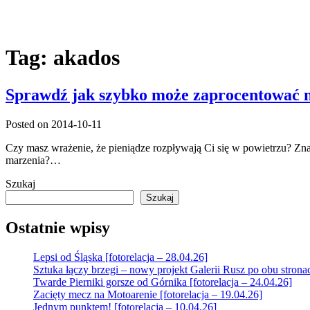
Tag:
akados
Sprawdź jak szybko może zaprocentować m
Posted on 2014-10-11
Czy masz wrażenie, że pieniądze rozpływają Ci się w powietrzu? Znas
marzenia?…
Szukaj
Szukaj
Ostatnie wpisy
Lepsi od Śląska [fotorelacja – 28.04.26]
Sztuka łączy brzegi – nowy projekt Galerii Rusz po obu strona
Twarde Pierniki gorsze od Górnika [fotorelacja – 24.04.26]
Zacięty mecz na Motoarenie [fotorelacja – 19.04.26]
Jednym punktem! [fotorelacja – 10.04.26]