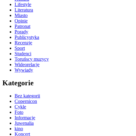
Lifestyle
Literatura
Miasto
Opinie
Patronat
Porady
Publicystyka
Recenzje
Sport
Studenci
Toruńscy muzycy
Wideorelacje
Wywiady
Kategorie
Bez kategorii
Copernicon
Cykle
Foto
Informacje
Juwenalia
kino
Koncert