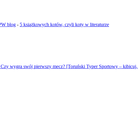
GPW blog
-
5 książkowych kotów, czyli koty w literaturze
 Czy wygra swój pierwszy mecz? [Toruński Typer Sportowy – kibicuj, 