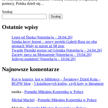
pomocy, Polska dzieli się…
Szukaj
Szukaj
Ostatnie wpisy
Lepsi od Śląska [fotorelacja – 28.04.26]
Sztuka łączy brzegi – nowy projekt Galerii Rusz po obu
stronach Wisły to razem aż 68 prac
Twarde Pierniki gorsze od Górnika [fotorelacja – 24.04.26]
Zacięty mecz na Motoarenie [fotorelacja – 19.04.26]
Jednym punktem! [fotorelacja – 10.04.26]
Najnowsze komentarze
Kot w książce, kot w bibliotece – Światowy Dzień Kota –
BGPW blog
-
5 książkowych kotów, czyli koty w literaturze
nastka
-
Pomniki Mikołaja Kopernika w Polsce
Michał Machel
-
Pomniki Mikołaja Kopernika w Polsce