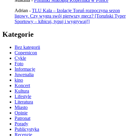
Makalia
-
Pomniki Mikołaja Kopernika w Polsce
Adrian
-
TLU Kala – Izolacje Toruń rozpoczyna sezon
ligowy. Czy wygra swój pierwszy mecz? [Toruński Typer
Sportowy – kibicuj, typuj i wygrywaj!]
Kategorie
Bez kategorii
Copernicon
Cykle
Foto
Informacje
Juwenalia
kino
Koncert
Kultura
Lifestyle
Literatura
Miasto
Opinie
Patronat
Porady
Publicystyka
Recenzje