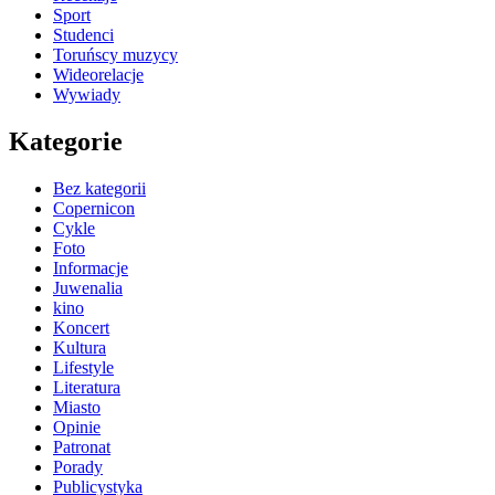
Sport
Studenci
Toruńscy muzycy
Wideorelacje
Wywiady
Kategorie
Bez kategorii
Copernicon
Cykle
Foto
Informacje
Juwenalia
kino
Koncert
Kultura
Lifestyle
Literatura
Miasto
Opinie
Patronat
Porady
Publicystyka