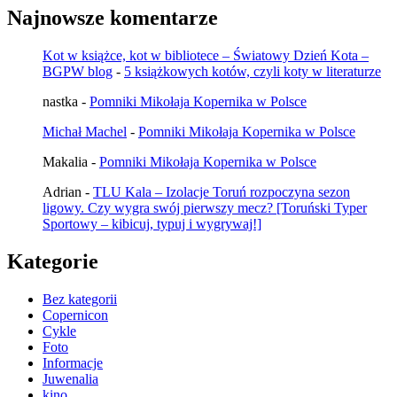
Najnowsze komentarze
Kot w książce, kot w bibliotece – Światowy Dzień Kota –
BGPW blog
-
5 książkowych kotów, czyli koty w literaturze
nastka
-
Pomniki Mikołaja Kopernika w Polsce
Michał Machel
-
Pomniki Mikołaja Kopernika w Polsce
Makalia
-
Pomniki Mikołaja Kopernika w Polsce
Adrian
-
TLU Kala – Izolacje Toruń rozpoczyna sezon
ligowy. Czy wygra swój pierwszy mecz? [Toruński Typer
Sportowy – kibicuj, typuj i wygrywaj!]
Kategorie
Bez kategorii
Copernicon
Cykle
Foto
Informacje
Juwenalia
kino