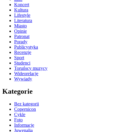
Koncert
Kultura
Lifestyle
Literatura
Miasto
Opinie
Patronat
Porady
Publicystyka
Recenzje
Sport
Studenci
Toruńscy muzycy
Wideorelacje
Wywiady
Kategorie
Bez kategorii
Copernicon
Cykle
Foto
Informacje
Juwenalia