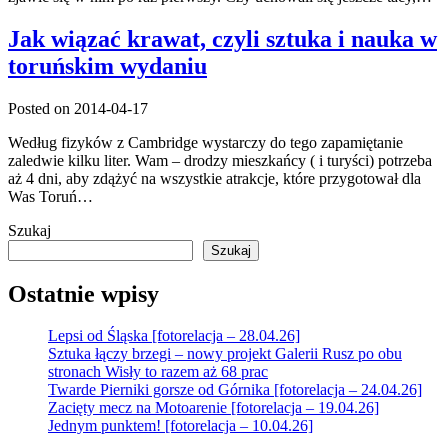
Jak wiązać krawat, czyli sztuka i nauka w
toruńskim wydaniu
Posted on 2014-04-17
Według fizyków z Cambridge wystarczy do tego zapamiętanie
zaledwie kilku liter. Wam – drodzy mieszkańcy ( i turyści) potrzeba
aż 4 dni, aby zdążyć na wszystkie atrakcje, które przygotował dla
Was Toruń…
Szukaj
Szukaj
Ostatnie wpisy
Lepsi od Śląska [fotorelacja – 28.04.26]
Sztuka łączy brzegi – nowy projekt Galerii Rusz po obu
stronach Wisły to razem aż 68 prac
Twarde Pierniki gorsze od Górnika [fotorelacja – 24.04.26]
Zacięty mecz na Motoarenie [fotorelacja – 19.04.26]
Jednym punktem! [fotorelacja – 10.04.26]