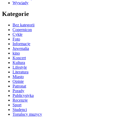
Wywiady
Kategorie
Bez kategorii
Copernicon
Cykle
Foto
Informacje
Juwenalia
kino
Koncert
Kultura
Lifestyle
Literatura
Miasto
Opinie
Patronat
Porady
Publicystyka
Recenzje
Sport
Studenci
Toruńscy muzycy