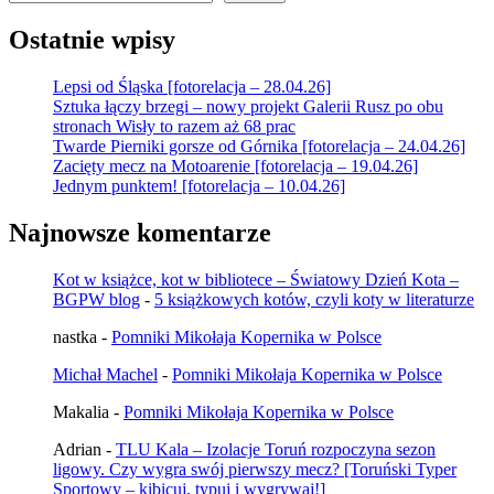
Ostatnie wpisy
Lepsi od Śląska [fotorelacja – 28.04.26]
Sztuka łączy brzegi – nowy projekt Galerii Rusz po obu
stronach Wisły to razem aż 68 prac
Twarde Pierniki gorsze od Górnika [fotorelacja – 24.04.26]
Zacięty mecz na Motoarenie [fotorelacja – 19.04.26]
Jednym punktem! [fotorelacja – 10.04.26]
Najnowsze komentarze
Kot w książce, kot w bibliotece – Światowy Dzień Kota –
BGPW blog
-
5 książkowych kotów, czyli koty w literaturze
nastka
-
Pomniki Mikołaja Kopernika w Polsce
Michał Machel
-
Pomniki Mikołaja Kopernika w Polsce
Makalia
-
Pomniki Mikołaja Kopernika w Polsce
Adrian
-
TLU Kala – Izolacje Toruń rozpoczyna sezon
ligowy. Czy wygra swój pierwszy mecz? [Toruński Typer
Sportowy – kibicuj, typuj i wygrywaj!]