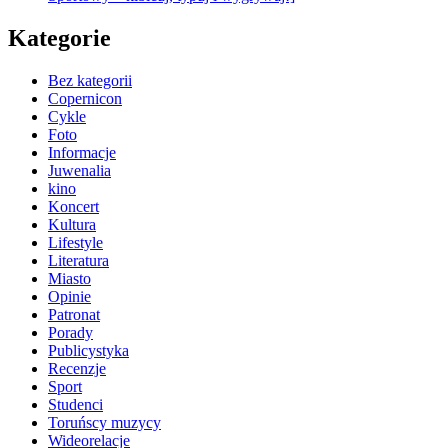
Kategorie
Bez kategorii
Copernicon
Cykle
Foto
Informacje
Juwenalia
kino
Koncert
Kultura
Lifestyle
Literatura
Miasto
Opinie
Patronat
Porady
Publicystyka
Recenzje
Sport
Studenci
Toruńscy muzycy
Wideorelacje