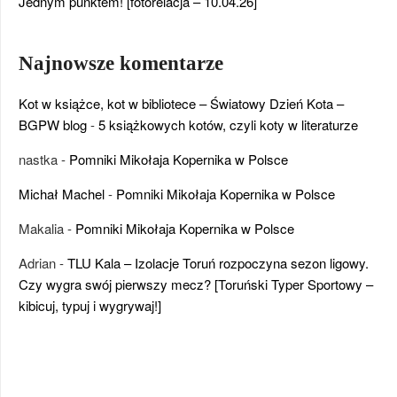
Jednym punktem! [fotorelacja – 10.04.26]
Najnowsze komentarze
Kot w książce, kot w bibliotece – Światowy Dzień Kota –
BGPW blog
-
5 książkowych kotów, czyli koty w literaturze
nastka
-
Pomniki Mikołaja Kopernika w Polsce
Michał Machel
-
Pomniki Mikołaja Kopernika w Polsce
Makalia
-
Pomniki Mikołaja Kopernika w Polsce
Adrian
-
TLU Kala – Izolacje Toruń rozpoczyna sezon ligowy.
Czy wygra swój pierwszy mecz? [Toruński Typer Sportowy –
kibicuj, typuj i wygrywaj!]