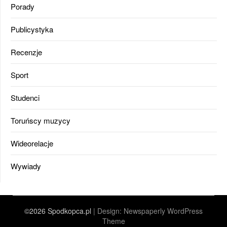
Porady
Publicystyka
Recenzje
Sport
Studenci
Toruńscy muzycy
Wideorelacje
Wywiady
©2026 Spodkopca.pl
| Design:
Newspaperly WordPress
Theme